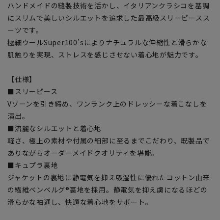
ハンドメイドの縫製技術を活かし、イタリアンクラシコを基調
にスリムで美しいシルエットを追求した最高級スリーピースス
ーツです。
極細ウールSuper100’sによりナチュラルな伸縮性と滑らかな
肌触りを実現、ストレスを感じさせない着心地が魅力です。
【仕様】
■スリーピース
Vゾーンを引き締め、ワンランク上のドレッシーな着こなしを
演出。
■流麗なシルエットと着心地
軽さ、極上の素材や付属の細部に至るまでこだわり、既製品で
ありながらオーダーメイドクオリティを堪能。
■キュプラ裏地
ジャケットの裏地に静電気を抑え吸湿性に優れたコットン由来
の繊維ベンベルグ®裏地を採用。静電気を抑え虜になるほどの
滑らかな袖通し、快適な着心地をサポート。