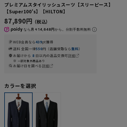
プレミアムスタイリッシュスーツ【スリーピース】
【Super100's】【HILTON】
87,890円
なら
月々14,648円
から。分割手数料無料
WEB会員なら
439
pt獲得
送料 全国一律
550
円（店舗受取なら
無料
）
お届けから
8
日以内の返品交換可
詳細
一部対象外商品あり
お届け日を調べる
詳細
カラーを選択