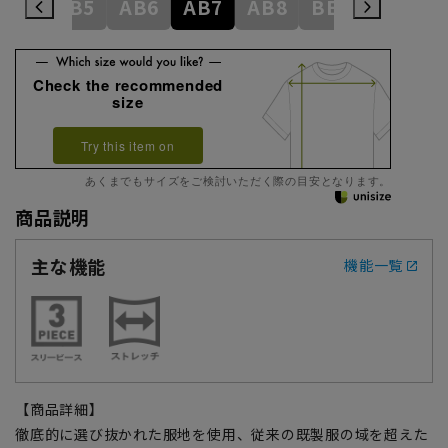
AB4
AB5
AB6
AB7
AB8
BE3
BE4
Check the recommended
size
Try this item on
あくまでもサイズをご検討いただく際の目安となります。
商品説明
主な機能
機能一覧
【商品詳細】
徹底的に選び抜かれた服地を使用、従来の既製服の域を超えた