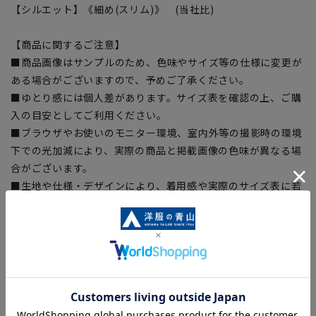
【シルエット】《細め(スリム)》 (当社比)
【商品に関するご注意】
■商品画像はサンプルのため、色味やサイズ等の仕様に変更が
ある場合がございますので、予めご了承ください。
■ゆとり感には個人差があります。サイズ表を確認の上、ご購
入の目安としてご利用ください。
■ブラウザやお使いのモニター環境、室内外等の撮影時の環境
下での光加減により、実際の商品と掲載画像の色味が異なる場
合がございます。
■生地や仕様・デザインにより、着用感や実際のサイズ表に若
干の誤差が生じる場合がございます。予めご了承ください。
■店舗や各モールサイトと商品在庫を共有しております関係
上、ご注文いただいたタイミングにより欠品が発生し、ご注文
を完了できない場合がございます。予めご了承ください。
■お急ぎ発送のご注文につきましても、ご注文のタイミングに
よってはお急ぎ発送サービスを選択できない場合がございま
す。