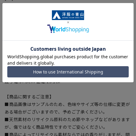
渡り幅:29.9cm 裾幅:18.6㎝
[S]ウエスト:69cm ヒップ:92cm 股上:24.3cm 股下:70.5cm 渡
り幅:30.9cm 裾幅:19.6㎝
[M]ウエスト:73cm ヒップ:96cm 股上:24.8cm 股下:71.5cm 渡
り幅:31.9cm 裾幅:20.6㎝
[L]ウエスト:77cm ヒップ:101cm 股上:25.8cm 股下:72.5cm
渡り幅:33.2cm 裾幅:21.6㎝
[LL]ウエスト:83cm ヒップ:108cm 股上:26.8cm 股下:73.5cm
渡り幅:35cm 裾幅:23.1㎝
[3L]ウエスト:92cm ヒップ:118cm 股上:28.8cm 股下:73.5cm
渡り幅:37.5cm 裾幅:25.1㎝
【商品に関するご注意】
■商品画像はサンプルのため、色味やサイズ等の仕様に変更が
ある場合がございますので、予めご了承ください。
■天然素材のリサイクル原料のため節やネップなどがあります
が、傷ではなく商品特性ですのでご安心ください。
■商品によってリサイクル素材ならではの香りがしますが、問