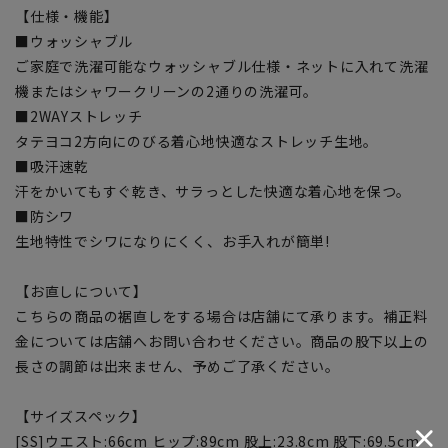
【仕様・機能】
■ウォッシャブル
ご家庭で洗濯可能なウォッシャブル仕様・ネットに入れて洗濯
機またはシャワークリーンの2通りの洗濯可。
■2WAYストレッチ
タテヨコ2方向にのびる着心地快適なストレッチ生地。
■吸汗速乾
汗をかいてもすぐ乾き、サラっとした快適な着心地を保つ。
■防シワ
生地特性でシワになりにくく、お手入れが簡単!
【お直しについて】
こちらの商品の裾直しをする場合は店舗にて承ります。補正料
金については店舗へお問い合わせください。商品の股下以上の
長さの調節は出来ません、予めご了承ください。
【サイズスペック】
[SS]ウエスト:66cm ヒップ:89cm 股上:23.8cm 股下:69.5cm