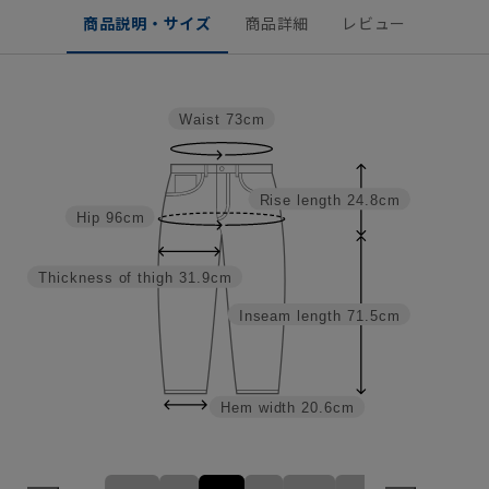
商品説明・サイズ
商品詳細
レビュー
Waist
73cm
Rise length
24.8cm
Hip
96cm
Thickness of thigh
31.9cm
Inseam length
71.5cm
Hem width
20.6cm