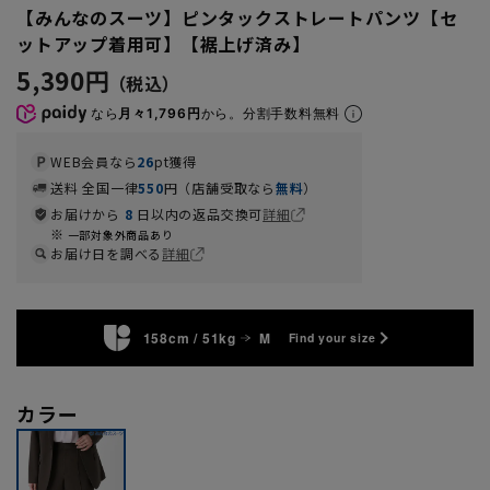
【みんなのスーツ】ピンタックストレートパンツ【セ
ットアップ着用可】【裾上げ済み】
5,390円
なら
月々1,796円
から。分割手数料無料
WEB会員なら
26
pt獲得
送料 全国一律
550
円（店舗受取なら
無料
）
お届けから
8
日以内の返品交換可
詳細
一部対象外商品あり
お届け日を調べる
詳細
158cm / 51kg
M
Find your size
カラー