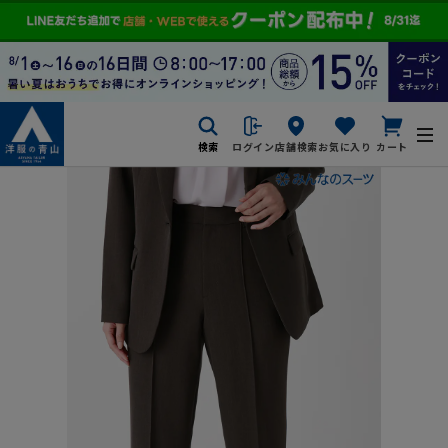
検索
ログイン
店舗検索
お気に入り
カート