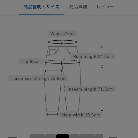
商品説明・サイズ
商品詳細
レビュー
Waist
73cm
Rise length
24.8cm
Hip
96cm
Thickness of thigh
31.9cm
Inseam length
71.5cm
Hem width
20.6cm