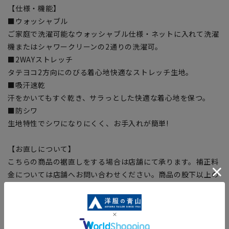
【仕様・機能】
■ウォッシャブル
ご家庭で洗濯可能なウォッシャブル仕様・ネットに入れて洗濯
機またはシャワークリーンの2通りの洗濯可。
■2WAYストレッチ
タテヨコ2方向にのびる着心地快適なストレッチ生地。
■吸汗速乾
汗をかいてもすぐ乾き、サラっとした快適な着心地を保つ。
■防シワ
生地特性でシワになりにくく、お手入れが簡単!
【お直しについて】
こちらの商品の裾直しをする場合は店舗にて承ります。補正料
金については店舗へお問い合わせください。商品の股下以上の
長さの調節は出来ません、予めご了承ください。
【サイズスペック】
[SS]ウエスト:66cm ヒップ:89cm 股上:23.8cm 股下:69.5cm