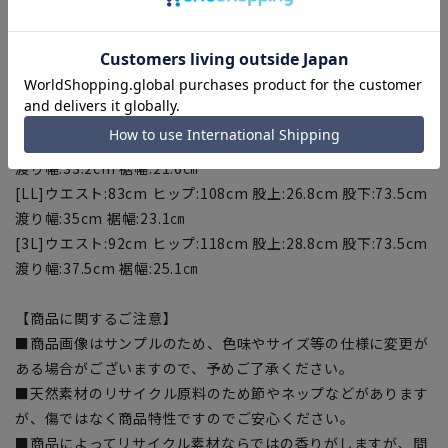
渡り幅:29.9cm 裾幅:18.6㎝
[S]ウエスト:69cm ヒップ:92cm 股上:24.3cm 股下:70.5cm 渡
り幅:30.9cm 裾幅:19.6㎝
[M]ウエスト:73cm ヒップ:96cm 股上:24.8cm 股下:71.5cm 渡
り幅:31.9cm 裾幅:20.6㎝
[L]ウエスト:77cm ヒップ:101cm 股上:25.8cm 股下:72.5cm
渡り幅:33.2cm 裾幅:21.6㎝
[LL]ウエスト:83cm ヒップ:108cm 股上:26.8cm 股下:73.5cm
渡り幅:35cm 裾幅:23.1㎝
[3L]ウエスト:92cm ヒップ:118cm 股上:28.8cm 股下:73.5cm
渡り幅:37.5cm 裾幅:25.1㎝
【商品に関するご注意】
■商品画像はサンプルのため、色味やサイズ等の仕様に変更が
ある場合がございますので、予めご了承ください。
■天然素材のリサイクル原料のため節やネップなどがあります
が、傷ではなく商品特性ですのでご安心ください。
■商品によってリサイクル素材ならではの香りがしますが、問