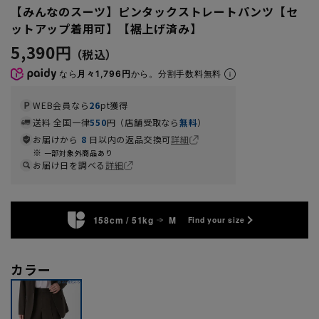
【みんなのスーツ】ピンタックストレートパンツ【セ
ットアップ着用可】【裾上げ済み】
5,390円
なら
月々1,796円
から。分割手数料無料
WEB会員なら
26
pt獲得
送料 全国一律
550
円（店舗受取なら
無料
）
お届けから
8
日以内の返品交換可
詳細
一部対象外商品あり
お届け日を調べる
詳細
158cm / 51kg
M
Find your size
カラー