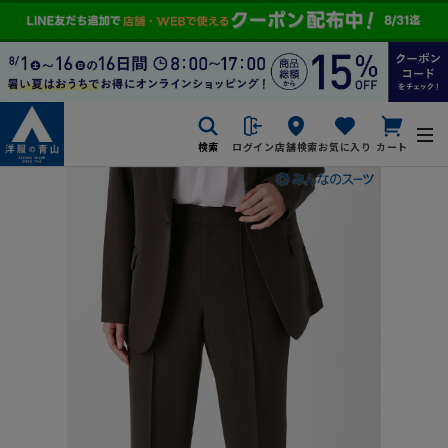
検索
ログイン
店舗検索
お気に入り
カート