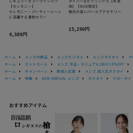
レギュラーカラーワイシャツ
タイバー&カフリンクス【本真
【セレモニー】
珠】【WEB限定】
セレモニー・パーティーシーン
格式の高いパールアクセサリー
に活躍する濃色カラー
15,290円
4,389円
ホーム
メンズの商品
メンズビジネス
メンズネクタイ
ナ
ホーム
セットセール
メンズ 洋品・カジュアル2BUY10%OFF
ホーム
キャンペーン
新成人応援
メンズ 成人式ネクタイ
ホーム
特集
NEW ARRIVAL メンズ
ネクタイ
ナロータイ