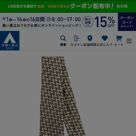
検索
ログイン
店舗検索
お気に入り
カート