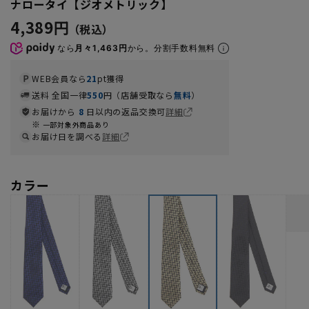
ナロータイ【ジオメトリック】
4,389円
なら
月々1,463円
から。分割手数料無料
WEB会員なら
21
pt獲得
送料 全国一律
550
円（店舗受取なら
無料
）
お届けから
8
日以内の返品交換可
詳細
一部対象外商品あり
お届け日を調べる
詳細
カラー