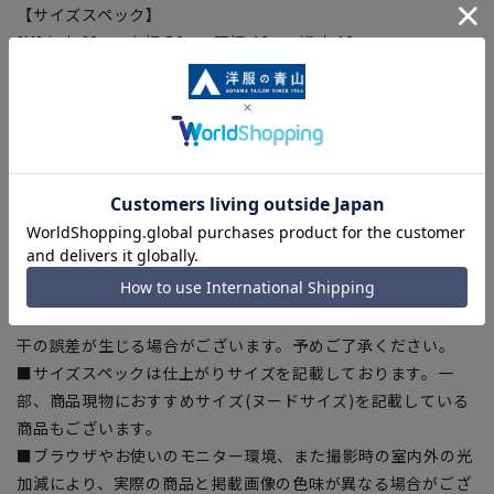
【サイズスペック】
[M]身丈:68cm 身幅:50cm 肩幅:42cm 裄丈:43cm
[L]身丈:70cm 身幅:53cm 肩幅:44cm 裄丈:45cm
[LL]身丈:72cm 身幅:56cm 肩幅:46cm 裄丈:47cm
※商品の仕上がりサイズを掲載しています。
【商品に関するご注意】
■商品画像はサンプルのため、色味やサイズ等の仕様に変更が
ある場合がございますので、予めご了承ください。
■ゆとり感には個人差があります。サイズ表を確認の上、ご購
入の目安としてご利用ください。
■生地や仕様・デザインにより、着用感や実際のサイズ表に若
干の誤差が生じる場合がございます。予めご了承ください。
■サイズスペックは仕上がりサイズを記載しております。一
部、商品現物におすすめサイズ(ヌードサイズ)を記載している
商品もございます。
■ブラウザやお使いのモニター環境、また撮影時の室内外の光
加減により、実際の商品と掲載画像の色味が異なる場合がござ