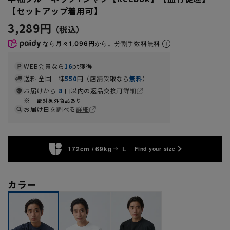
【セットアップ着用可】
3,289円
なら
月々1,096円
から。分割手数料無料
WEB会員なら
16
pt獲得
送料 全国一律
550
円（店舗受取なら
無料
）
お届けから
8
日以内の返品交換可
詳細
一部対象外商品あり
お届け日を調べる
詳細
172cm / 69kg
L
Find your size
カラー