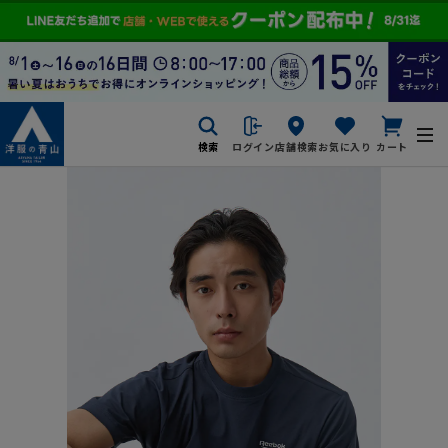
検索
ログイン
店舗検索
お気に入り
カート