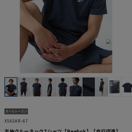
X563AR-67
半袖クルーネックTシャツ【Reebok】【血行促進】