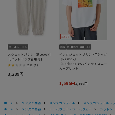
スウェットパンツ【Reebok】
インクジェットプリントTシャツ
【セットアップ着用可】
《Reebok》
『Reebok』のハイカットスニー
2.0
（1）
カープリント
3,289円
1,595円
3,190円
ホーム
メンズの商品
メンズカジュアル
メンズカジュアルト
ホーム
メンズの商品
ルームウェア・ホームウェア
カットソ