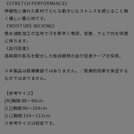
《STRETCH PERFORMANCE》
伸縮性に優れた素材でどんな動きにもストレスを感じること無
く優しい着心地です。
《MOISTURE WICKING》
吸水速乾加工の生地で汗を素早く吸収、拡散、ウェア内を快適
に保ちます。
《血行促進》
高純度の鉱石を配合した独自開発の血行促進テープを採用。
※本製品は医療機器ではありません。／医療的効果を保証する
ものではありません。
【参考サイズ】
[M]胸囲:88～96cm
[L]]胸囲:96～104cm
[LL]胸囲:104～112cm
※参考サイズは目安です。