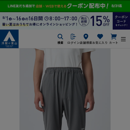
検索
ログイン
店舗検索
お気に入り
カート