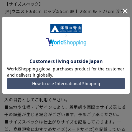
【サイズスペック】
[M]ウエスト:68cm ヒップ:55cm 股上:28cm 股下:27cm 渡り
幅:34cm 裾幅:26cm
[L]ウエスト:72cm ヒップ:57cm 股上:29cm 股下:28cm 渡り
幅:35.5cm 裾幅:27cm
[LL]ウエスト:76cm ヒップ:59cm 股上:30cm 股下:29cm 渡り
幅:37cm 裾幅:28cm
※商品の仕上がりサイズを掲載しています。
【商品に関するご注意】
■商品画像はサンプルのため、色味やサイズ等の仕様に変更が
ある場合がございますので、予めご了承ください。
■ゆとり感には個人差があります。サイズ表を確認の上、ご購
入の目安としてご利用ください。
■生地や仕様・デザインにより、着用感や実際のサイズ表に若
干の誤差が生じる場合がございます。予めご了承ください。
■サイズスペックは仕上がりサイズを記載しております。一
部、商品現物におすすめサイズ(ヌードサイズ)を記載している