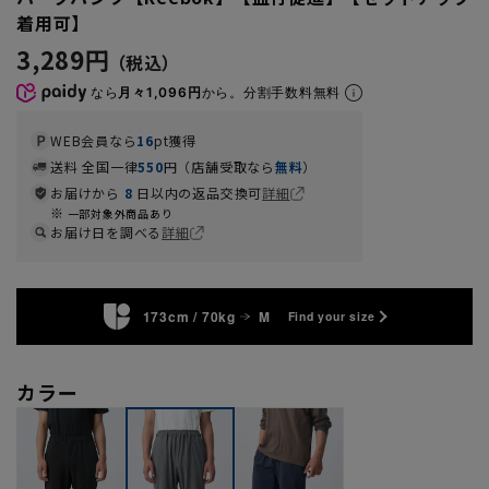
着用可】
3,289円
なら
月々1,096円
から。分割手数料無料
WEB会員なら
16
pt獲得
送料 全国一律
550
円（店舗受取なら
無料
）
お届けから
8
日以内の返品交換可
詳細
一部対象外商品あり
お届け日を調べる
詳細
173cm / 70kg
M
Find your size
カラー