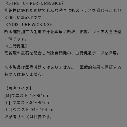
《STRETCH PERFORMANCE》
伸縮性に優れた素材でどんな動きにもストレスを感じること無
く優しい着心地です。
《MOISTURE WICKING》
吸水速乾加工の生地で汗を素早く吸収、拡散、ウェア内を快適
に保ちます。
《血行促進》
高純度の鉱石を配合した独自開発の、血行促進テープを採用。
※本製品は医療機器ではありません。／医療的効果を保証する
ものではありません。
【参考サイズ】
[M]ウエスト:76～84cm
[L]]ウエスト:84～94cm
[LL]ウエスト:94～104cm
※参考サイズは目安です。