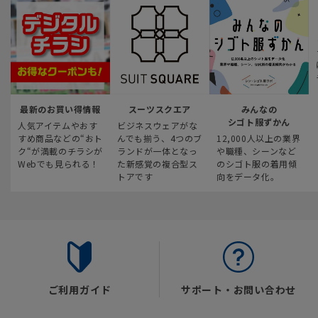
最新のお買い得情報
スーツスクエア
みんなの
シゴト服ずかん
人気アイテムやおす
ビジネスウェアがな
すめ商品などの“おト
んでも揃う、4つのブ
12,000人以上の業界
ク“が満載のチラシが
ランドが一体となっ
や職種、シーンなど
Webでも見られる！
た新感覚の複合型ス
のシゴト服の着用傾
トアです
向をデータ化。
ご利用ガイド
サポート・お問い合わせ