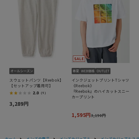
スウェットパンツ【Reebok】
インクジェットプリントTシャツ
【セットアップ着用可】
《Reebok》
『Reebok』のハイカットスニー
2.0
（1）
カープリント
3,289円
1,595円
3,190円
ホーム
メンズの商品
メンズカジュアル
メンズカジュアルス