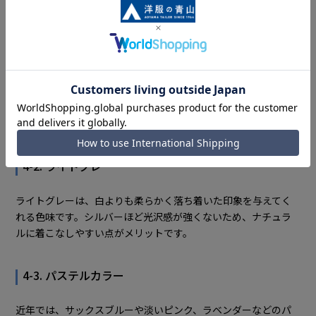
4-1. シルバー
もっとも定番化しているのがシルバーのネクタイです。
上品な華やかさがあり、親族・一般ゲスト問わず合わせやすい
カラーとして人気があります。迷った場合は、まずシルバー系
を選べば失敗しにくいでしょう。
4-2. ライトグレー
ライトグレーは、白よりも柔らかく落ち着いた印象を与えてく
れる色味です。シルバーほど光沢感が強くないため、ナチュラ
ルに着こなしやすい点がメリットです。
4-3. パステルカラー
近年では、サックスブルーや淡いピンク、ラベンダーなどのパ