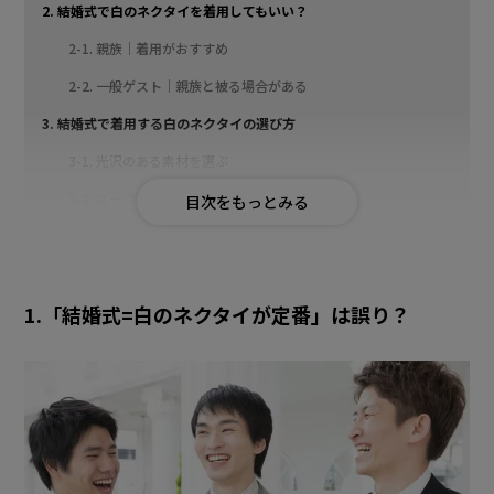
2. 結婚式で白のネクタイを着用してもいい？
2-1. 親族｜着用がおすすめ
2-2. 一般ゲスト｜親族と被る場合がある
3. 結婚式で着用する白のネクタイの選び方
3-1. 光沢のある素材を選ぶ
3-2. スーツとの組み合わせを意識する
3-3. 柄は無地or控えめな織り柄がおすすめ
4. 白以外で結婚式におすすめなネクタイの色
1.「結婚式=白のネクタイが定番」は誤り？
4-1. シルバー
4-2. ライトグレー
4-3. パステルカラー
5. 結婚式の白ネクタイ選びは洋服の青山
6. 結婚式の白のネクタイに関するよくある質問