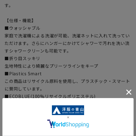
す。
【仕様・機能】
■ウォッシャブル
家庭で洗濯機による洗濯が可能、洗濯ネットに入れて洗ってい
ただけます。さらにハンガーにかけてシャワーで汚れを洗い流
すシャワークリーンも可能です。
■折り目スッキリ
生地特性により綺麗なプリーツラインをキープ
■Plastics Smart
この商品はリサイクル原料を使用し、プラスチック・スマート
に賛同しています。
■ECOBLUE(100%リサイクルポリエステル)
『ECOBLUE』はマテリアルリサイクルにより、ペットボトル
を繊維へと再生しています。
当製品は裏地の糸の一部に『ECOBLUE』を使用しています。
【シルエット】《細め(スリム)》 (当社比)