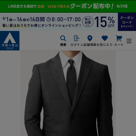
検索
ログイン
店舗検索
お気に入り
カート