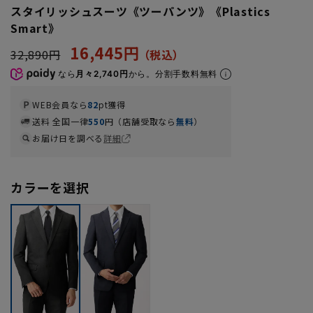
スタイリッシュスーツ《ツーパンツ》《Plastics
Smart》
16,445円
32,890円
なら
月々2,740円
から。分割手数料無料
WEB会員なら
82
pt獲得
送料 全国一律
550
円（店舗受取なら
無料
）
お届け日を調べる
詳細
カラーを選択