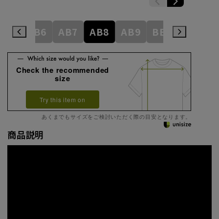
AB5
AB6
AB7
AB8
AB9
BE3
BE4
Check the recommended
size
Try this item on
あくまでもサイズをご検討いただく際の目安となります。
商品説明