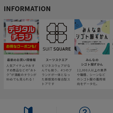
INFORMATION
最新のお買い得情報
スーツスクエア
みんなの
シゴト服ずかん
人気アイテムやおす
ビジネスウェアがな
すめ商品などの“おト
んでも揃う、4つのブ
12,000人以上の業界
ク“が満載のチラシが
ランドが一体となっ
や職種、シーンなど
Webでも見られる！
た新感覚の複合型ス
のシゴト服の着用傾
トアです
向をデータ化。