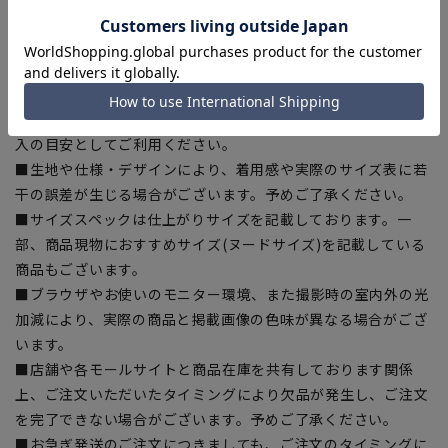
【商品に関するご注意】
■商品画像はサンプルのため、色味やサイズ等の仕様に変更が
ある場合がございますので、予めご了承ください。
■ゆとり感には個人差があります。サイズ表を確認の上、ご購
入の目安としてご利用ください。
■生地や仕様・デザインにより、着用感や実際のサイズ表に若
干の誤差が生じる場合がございます。予めご了承ください。
■サイズスペックは仕上がりサイズを記載しております。一
部、商品現物におすすめサイズ(ヌードサイズ)を記載している
商品もございます。
■ブラウザやお使いのモニター環境、また撮影時の室内外の光
加減により、実際の商品と掲載画像の色味が異なる場合がござ
います。
■店舗や各モールサイトと商品在庫を共有しております関係
上、ご注文いただいたタイミングにより欠品が発生し、ご注文
を完了できない場合がございます。予めご了承ください。
■お急ぎ発送のご注文につきましても、ご注文のタイミングに