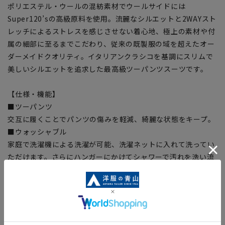
ポリエステル・ウールの混紡素材でウールサイドには
Super120’sの高級原料を使用。流麗なシルエットと2WAYスト
レッチによるストレスを感じさせない着心地、極上の素材や付
属の細部に至るまでこだわり、従来の既製服の域を超えたオー
ダーメイドクオリティ。イタリアンクラシコを基調にスリムで
美しいシルエットを追求した最高級ツーパンツスーツです。
【仕様・機能】
■ツーパンツ
交互に履くことでパンツの傷みを軽減、綺麗な状態をキープ。
■ウォッシャブル
家庭で洗濯機による洗濯が可能、洗濯ネットに入れて洗ってい
ただけます。さらにハンガーにかけてシャワーで汚れを洗い流
すシャワークリーンも可能です。
■2WAYストレッチ
縦横2方向にのびる着心地快適なストレッチ生地。
【シルエット】《細め(スリム)》 (当社比)