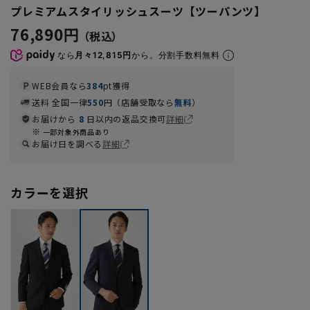
プレミアムスタイリッシュスーツ【ツーパンツ】
76,890円
なら
月々12,815円
から。分割手数料無料
WEB会員なら
384
pt獲得
送料 全国一律
550
円（店舗受取なら
無料
）
お届けから
8
日以内の返品交換可
詳細
一部対象外商品あり
お届け日を調べる
詳細
カラーを選択