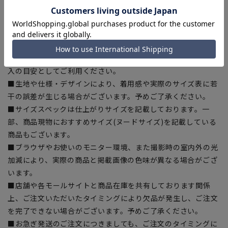
【商品に関するご注意】
■商品画像はサンプルのため、色味やサイズ等の仕様に変更が
ある場合がございますので、予めご了承ください。
■ゆとり感には個人差があります。サイズ表を確認の上、ご購
入の目安としてご利用ください。
■生地や仕様・デザインにより、着用感や実際のサイズ表に若
干の誤差が生じる場合がございます。予めご了承ください。
■サイズスペックは仕上がりサイズを記載しております。一
部、商品現物におすすめサイズ(ヌードサイズ)を記載している
商品もございます。
■ブラウザやお使いのモニター環境、また撮影時の室内外の光
加減により、実際の商品と掲載画像の色味が異なる場合がござ
います。
■店舗や各モールサイトと商品在庫を共有しております関係
上、ご注文いただいたタイミングにより欠品が発生し、ご注文
を完了できない場合がございます。予めご了承ください。
■お急ぎ発送のご注文につきましても、ご注文のタイミングに