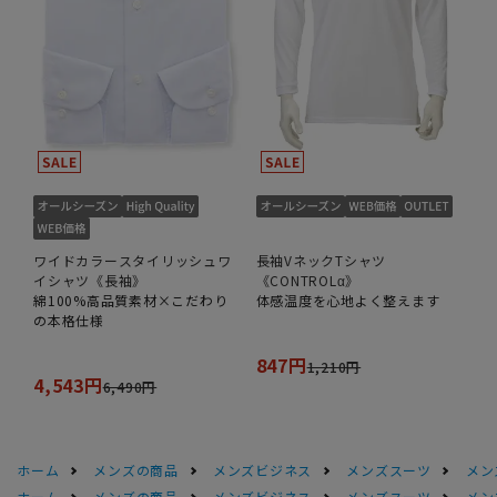
ワイドカラースタイリッシュワ
長袖VネックTシャツ
イシャツ《長袖》
《CONTROLα》
綿100%高品質素材×こだわり
体感温度を心地よく整えます
の本格仕様
847円
1,210円
4,543円
6,490円
ホーム
メンズの商品
メンズビジネス
メンズスーツ
メン
ホーム
メンズの商品
メンズビジネス
メンズスーツ
メン