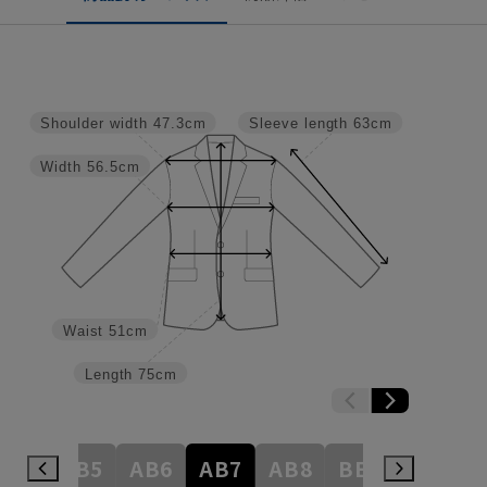
Shoulder width
47.3cm
Sleeve length
63cm
Width
56.5cm
Waist
51cm
Length
75cm
AB4
AB5
AB6
AB7
AB8
BE3
BE4