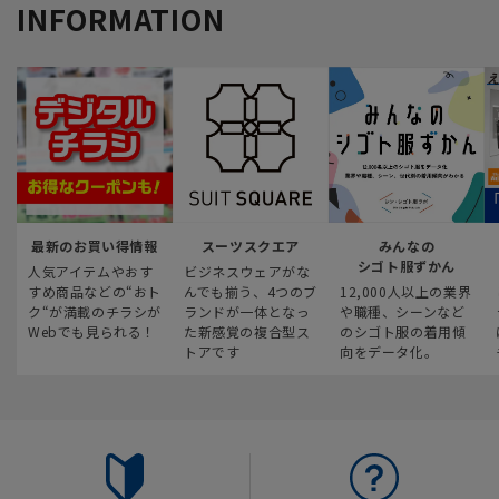
INFORMATION
最新のお買い得情報
スーツスクエア
みんなの
シゴト服ずかん
人気アイテムやおす
ビジネスウェアがな
すめ商品などの“おト
んでも揃う、4つのブ
12,000人以上の業界
ク“が満載のチラシが
ランドが一体となっ
や職種、シーンなど
Webでも見られる！
た新感覚の複合型ス
のシゴト服の着用傾
トアです
向をデータ化。