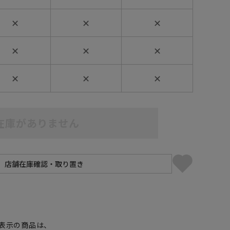
✕
✕
✕
✕
✕
✕
✕
✕
✕
在庫がありません
】
表示の商品は、