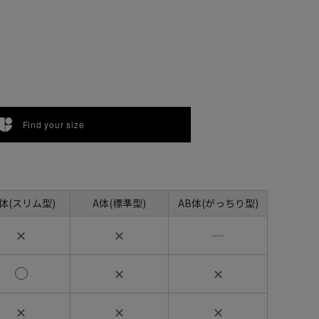
Find your size
A体(スリム型)
A体(標準型)
AB体(がっちり型)
✕
✕
―
✕
✕
✕
✕
✕