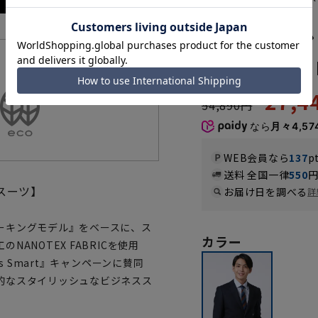
YPFM21110-15
スタイリッシ
《NANOTEX 
機能一覧
27,
54,890円
なら
月々4,57
WEB会員なら
137
p
送料 全国一律
550
スーツ】
お届け日を調べる
詳
ーキングモデル』をベースに、ス
カラー
ANOTEX FABRICを使用
s Smart』キャンペーンに賛同
的なスタイリッシュなビジネスス