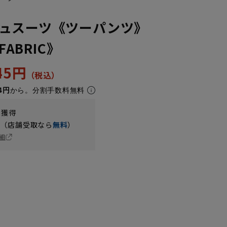
ュスーツ《ツーパンツ》
FABRIC》
445円
4円
から。分割手数料無料
t獲得
円（店舗受取なら
無料
）
細