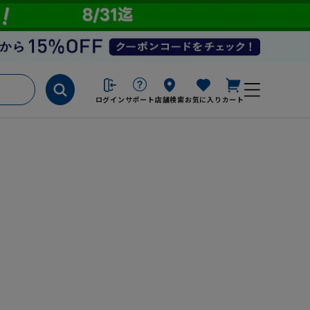
ログイン
サポート
店舗検索
お気に入り
カート