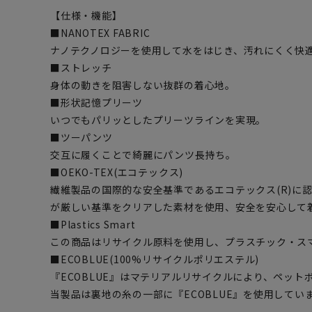
【仕様・機能】
■NANOTEX FABRIC
ナノテクノロジーを使用して水をはじき、汚れにくく快
■ストレッチ
身体の動きを阻害しない抜群の着心地。
■形状記憶プリーツ
いつでもパリッとしたプリーツラインを実現。
■ツーパンツ
交互に履くことで綺麗にパンツ長持ち。
■OEKO-TEX(エコテックス)
繊維製品の国際的な安全基準であるエコテックス(R)に
が厳しい基準をクリアした素材を使用、安全を安心して
■Plastics Smart
この商品はリサイクル原料を使用し、プラスチック・ス
■ECOBLUE(100%リサイクルポリエステル)
『ECOBLUE』はマテリアルリサイクルにより、ペッ
当製品は裏地の糸の一部に『ECOBLUE』を使用してい