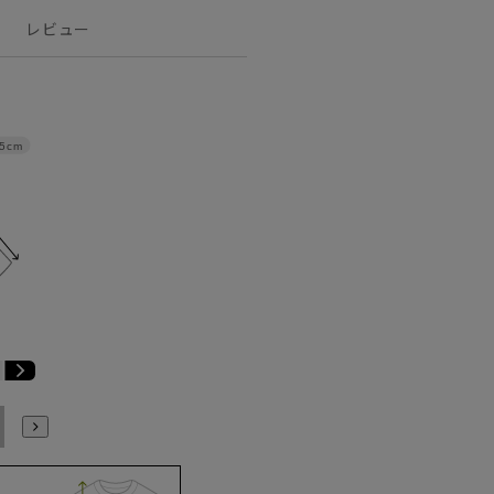
レビュー
.5cm
E6
E7
E8
E9
E10
K4
K5
K6
K7
K8
K9