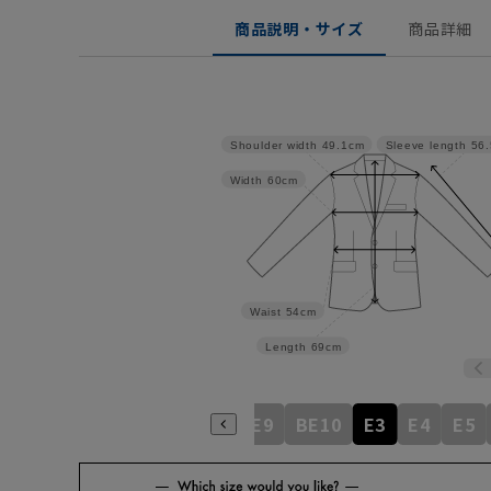
商品説明・サイズ
商品詳細
Shoulder width
49.1cm
Sleeve length
56
Width
60cm
Waist
54cm
Length
69cm
BE5
BE6
BE7
BE8
BE9
BE10
E3
E4
E5