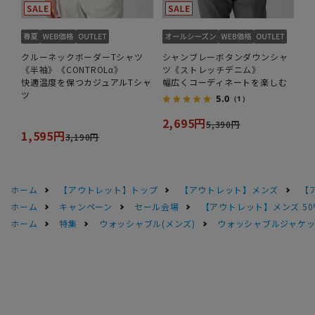
クルーネックボーダーTシャツ
シャンブレーボタンダウンシャ
《半袖》《CONTROLα》
ツ《ストレッチデニム》
快適温度を保つカジュアルTシャ
幅広くコーディネートを楽しむ
ツ
5.0
（1）
2,695円
5,390円
1,595円
3,190円
ホーム
【アウトレット】トップ
【アウトレット】メンズ
【
ホーム
キャンペーン
セール会場
【アウトレット】メンズ 50
ホーム
特集
ウォッシャブル(メンズ)
ウォッシャブルジャケッ