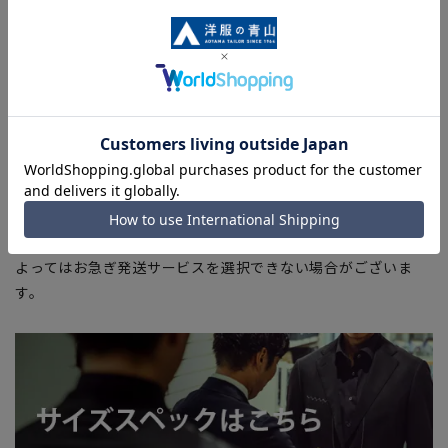
■サイズスペックは仕上がりサイズを記載しております。一
部、商品現物におすすめサイズ(ヌードサイズ)を記載している
商品もございます。
■ブラウザやお使いのモニター環境、また撮影時の室内外の光
加減により、実際の商品と掲載画像の色味が異なる場合がござ
います。
■店舗や各モールサイトと商品在庫を共有しております関係
上、ご注文いただいたタイミングにより欠品が発生し、ご注文
を完了できない場合がございます。予めご了承ください。
■お急ぎ発送のご注文につきましても、ご注文のタイミングに
よってはお急ぎ発送サービスを選択できない場合がございま
す。