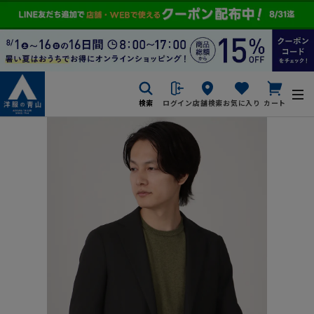
検索
ログイン
店舗検索
お気に入り
カート