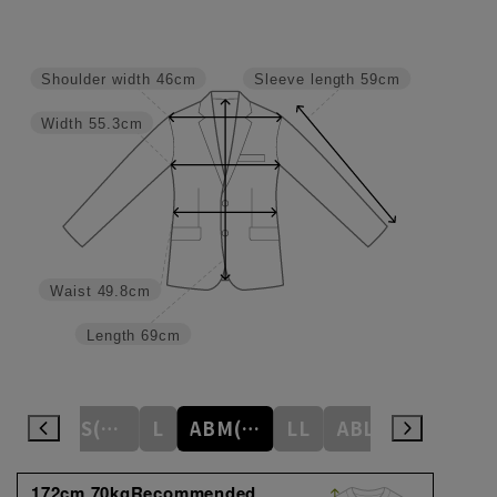
Shoulder width
46cm
Sleeve length
59cm
Width
55.3cm
Waist
49.8cm
Length
69cm
M
ABS(WideS)
L
ABM(WideM)
LL
ABL(WideL)
ABLL(Wide
172cm 70kgRecommended