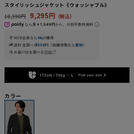
スタイリッシュジャケット《ウォッシャブル》
9,295円
18,590円
なら
月々1,549円
から。分割手数料無料
WEB会員なら
46
pt獲得
送料 全国一律
550
円（店舗受取なら
無料
）
お届け日を調べる
詳細
172cm / 70kg
L
Find your size
カラー