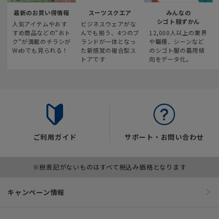
最新のお買い得情報
スーツスクエア
みんなの
シゴト服ずかん
人気アイテムやおす
ビジネスウェアがな
すめ商品などの“おト
んでも揃う、4つのブ
12,000人以上の業界
ク“が満載のチラシが
ランドが一体となっ
や職種、シーンなど
Webでも見られる！
た新感覚の複合型ス
のシゴト服の着用傾
トアです
向をデータ化。
ご利用ガイド
サポート・お問い合わせ
※税表記がないものはすべて税込み価格となります
キャンペーン情報