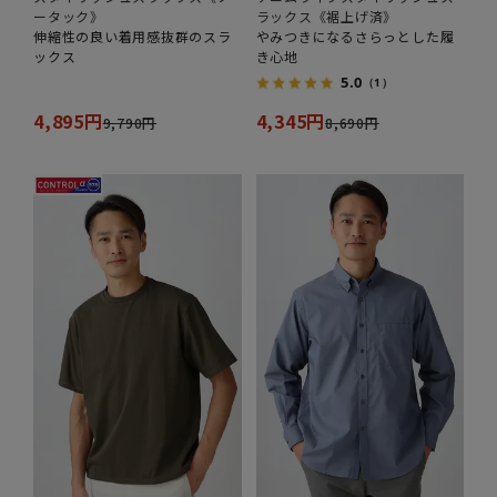
ータック》
ラックス《裾上げ済》
伸縮性の良い着用感抜群のスラ
やみつきになるさらっとした履
ックス
き心地
5.0
（1）
4,895円
4,345円
9,790円
8,690円