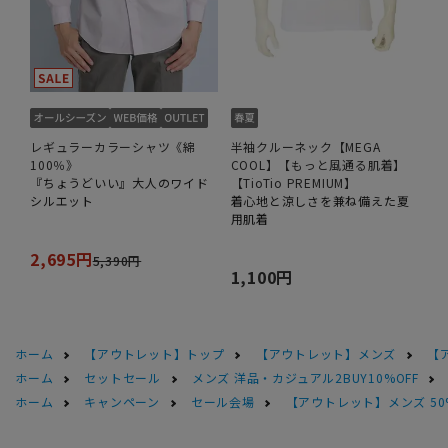
レギュラーカラーシャツ《綿
半袖クルーネック【MEGA
100％》
COOL】【もっと風通る肌着】
『ちょうどいい』大人のワイド
【TioTio PREMIUM】
シルエット
着心地と涼しさを兼ね備えた夏
用肌着
2,695円
5,390円
1,100円
ホーム
【アウトレット】トップ
【アウトレット】メンズ
【
ホーム
セットセール
メンズ 洋品・カジュアル2BUY10%OFF
ホーム
キャンペーン
セール会場
【アウトレット】メンズ 50