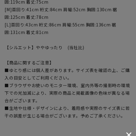
囲:119cm 着丈:75cm
[M]首回り:41cm 裄丈:84cm 肩幅:52cm 胸囲:130cm 裾
囲:125cm 着丈:78cm
[L]首回り:43cm 裄丈:86cm 肩幅:55cm 胸囲:136cm 裾
囲:131cm 着丈:81cm
【シルエット】ややゆったり (当社比)
【商品に関するご注意】
■ゆとり感には個人差があります。サイズ表を確認の上、ご購
入の目安としてご利用ください。
■ブラウザやお使いのモニター環境、室内外等の撮影時の環境
下での光加減により、実際の商品と掲載画像の色味が異なる場
合がございます。
■生地や仕様・デザインにより、着用感や実際のサイズ表に若
干の誤差が生じる場合がございます。予めご了承ください。