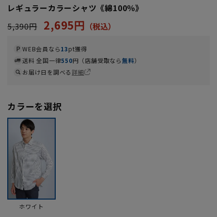
レギュラーカラーシャツ《綿100％》
2,695円
5,390円
WEB会員なら
13
pt獲得
送料 全国一律
550
円（店舗受取なら
無料
）
お届け日を調べる
詳細
カラーを選択
ホワイト