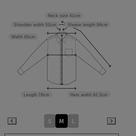
Neck size
41cm
Shoulder width
52cm
Sleeve length
84cm
Width
65cm
Length
78cm
Hem width
62.5cm
S
M
L