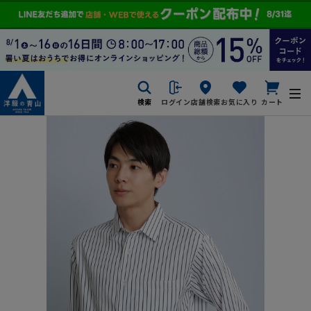
検索
ログイン
店舗検索
お気に入り
カート