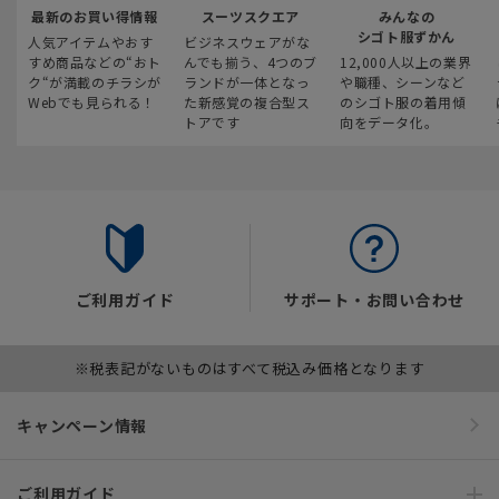
最新のお買い得情報
スーツスクエア
みんなの
シゴト服ずかん
人気アイテムやおす
ビジネスウェアがな
すめ商品などの“おト
んでも揃う、4つのブ
12,000人以上の業界
ク“が満載のチラシが
ランドが一体となっ
や職種、シーンなど
Webでも見られる！
た新感覚の複合型ス
のシゴト服の着用傾
トアです
向をデータ化。
ご利用ガイド
サポート・お問い合わせ
※税表記がないものはすべて税込み価格となります
キャンペーン情報
ご利用ガイド