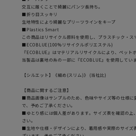
交互に履くことで綺麗にパンツ長持ち。
■折り目スッキリ
生地特性により綺麗なプリーツラインをキープ
■Plastics Smart
この商品はリサイクル原料を使用し、プラスチック・ス
■ECOBLUE(100%リサイクルポリエステル)
『ECOBLUE』はマテリアルリサイクルにより、ペッ
当製品は裏地の糸の一部に『ECOBLUE』を使用してい
【シルエット】《細め(スリム)》 (当社比)
【商品に関するご注意】
■商品画像はサンプルのため、色味やサイズ等の仕様に
で、予めご了承ください。
■ゆとり感には個人差があります。サイズ表を確認の上
さい。
■生地や仕様・デザインにより、着用感や実際のサイズ
ざいます。予めご了承ください。