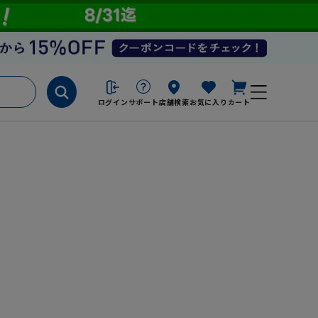
ログイン
サポート
店舗検索
お気に入り
カート