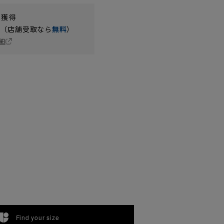
t獲得
円（店舗受取なら
無料
）
細
Find your size