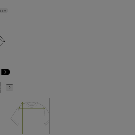
.5cm
E3
BE4
BE5
BE6
BE7
BE8
BE9
YA4
YA5