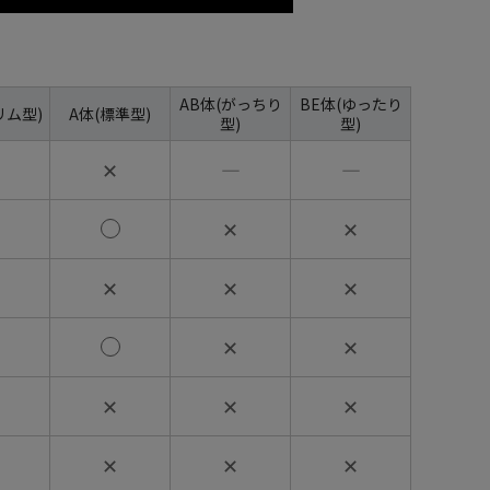
AB体(がっちり
BE体(ゆったり
リム型)
A体(標準型)
型)
型)
✕
―
―
✕
✕
✕
✕
✕
✕
✕
✕
✕
✕
✕
✕
✕