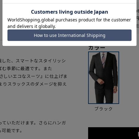
WEB会員なら
115
p
送料 全国一律
550
お届け日を調べる
詳
カラー
意識した、スマートなスタイリッシ
ばむ季節に最適です。また
境にやさしいエコなスーツ』に仕上げま
よりスラックスのダメージを抑え
ブラック
っていただけます。さらにハンガ
も可能です。