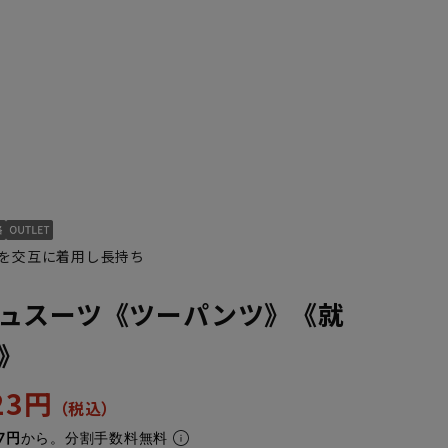
本を交互に着用し長持ち
ュスーツ《ツーパンツ》《就
》
023円
7円
から。分割手数料無料