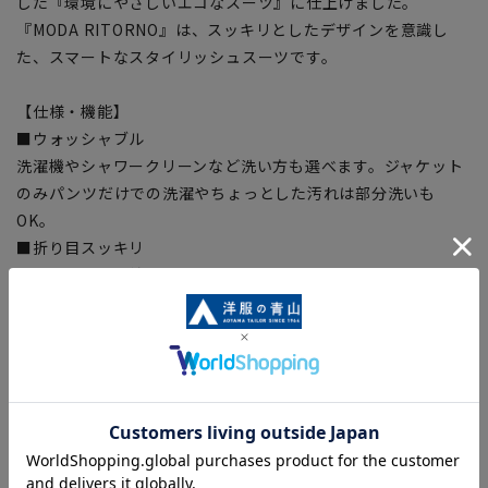
した『環境にやさしいエコなスーツ』に仕上げました。
『MODA RITORNO』は、スッキリとしたデザインを意識し
た、スマートなスタイリッシュスーツです。
【仕様・機能】
■ウォッシャブル
洗濯機やシャワークリーンなど洗い方も選べます。ジャケット
のみパンツだけでの洗濯やちょっとした汚れは部分洗いも
OK。
■折り目スッキリ
生地特性により綺麗なプリーツラインをキープ
■Plastics Smart
この商品はリサイクル原料を使用し、プラスチック・スマート
に賛同しています。
■ECOBLUE(100%リサイクルポリエステル)
『ECOBLUE』はマテリアルリサイクルにより、ペットボトル
を繊維へと再生しています。
当製品は裏地の糸の一部に『ECOBLUE』を使用しています。