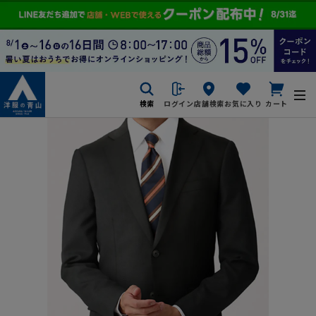
検索
ログイン
店舗検索
お気に入り
カート