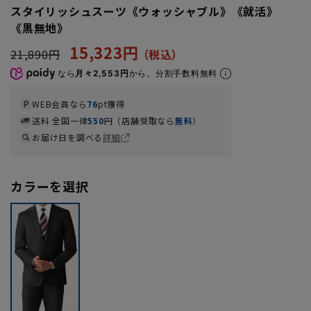
スタイリッシュスーツ《ウォッシャブル》《就活》
《黒無地》
15,323円
21,890円
なら
月々2,553円
から。分割手数料無料
WEB会員なら
76
pt獲得
送料 全国一律
550
円（店舗受取なら
無料
）
お届け日を調べる
詳細
カラーを選択