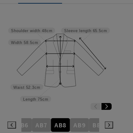
Shoulder width
48cm
Sleeve length
65.5cm
Width
58.5cm
Waist
52.3cm
Length
75cm
AB5
AB6
AB7
AB8
AB9
BE3
BE4