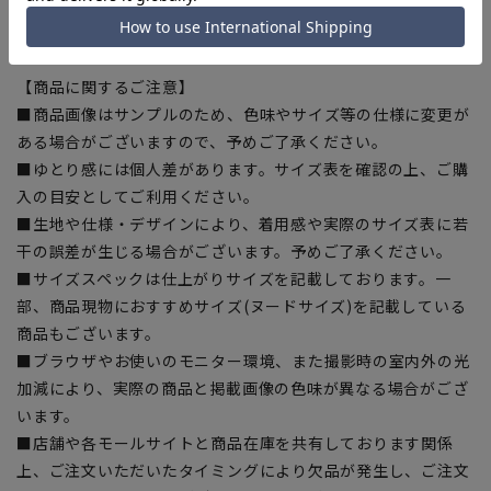
【シルエット】《細め(スリム)》 (当社比)
【商品に関するご注意】
■商品画像はサンプルのため、色味やサイズ等の仕様に変更が
ある場合がございますので、予めご了承ください。
■ゆとり感には個人差があります。サイズ表を確認の上、ご購
入の目安としてご利用ください。
■生地や仕様・デザインにより、着用感や実際のサイズ表に若
干の誤差が生じる場合がございます。予めご了承ください。
■サイズスペックは仕上がりサイズを記載しております。一
部、商品現物におすすめサイズ(ヌードサイズ)を記載している
商品もございます。
■ブラウザやお使いのモニター環境、また撮影時の室内外の光
加減により、実際の商品と掲載画像の色味が異なる場合がござ
います。
■店舗や各モールサイトと商品在庫を共有しております関係
上、ご注文いただいたタイミングにより欠品が発生し、ご注文