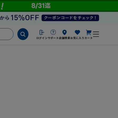
ログイン
サポート
店舗検索
お気に入り
カート