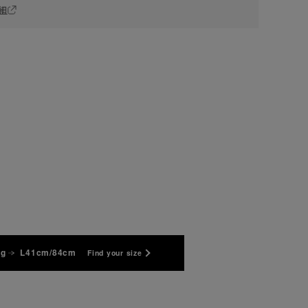
細
kg
L41cm/84cm
Find your size