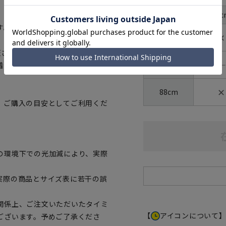
首周り
37c
裄丈
す。
✕
82cm
証された、生地から付属まですべて
―
86cm
着用いただけます。
✕
88cm
、ご購入の目安としてご利用くだ
の環境下での光加減により、実際
実際の商品とサイズ表に若干の誤
関係上、ご注文いただいたタイミ
【
アイコンについて
ございます。予めご了承くださ