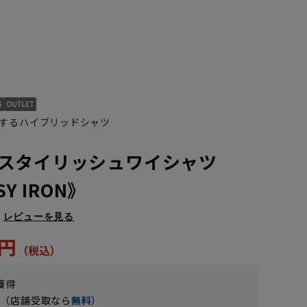
するハイブリッドシャツ
スタイリッシュワイシャツ
SY IRON》
M(39cm)
L(41cm)
LL(43cm)
レビューを見る
5円
獲得
円（店舗受取なら
無料
）