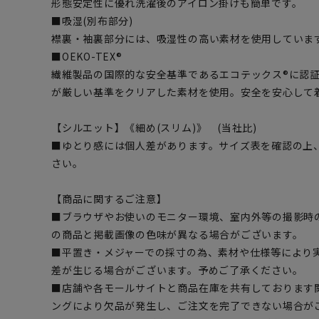
形態安定性に優れ洗濯後のアイロン掛けも簡単です。
■吸湿(別布部分)
襟裏・袖裏部分には、吸湿性の高い素材を使用していま
■OEKO-TEX®
繊維製品の国際的な安全基準であるエコテックス®に認
が厳しい基準をクリアした素材を使用。安全を安心して
【シルエット】《細め(スリム)》 (当社比)
■ゆとり感には個人差があります。サイズ表を確認の上
さい。
【商品に関するご注意】
■ブラウザやお使いのモニター環境、室内外等の撮影時
の商品と掲載画像の色味が異なる場合がございます。
■平置き・メジャーでの採寸の為、素材や仕様等により
差が生じる場合がございます。予めご了承ください。
■店舗や各モールサイトと商品在庫を共有しております
ングにより欠品が発生し、ご注文を完了できない場合が