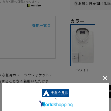
いただく際の目安となります。
お届け日を調べる
詳
カラー
機能一覧
ホワイト
ュな細身のスーツやジャケットに
害することなく着用いただけま
173cm / 70
サイズ