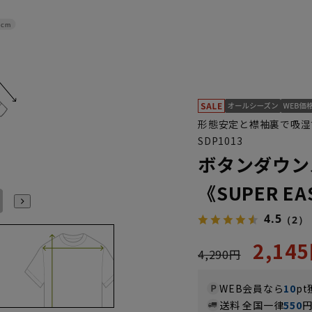
4cm
形態安定と襟袖裏で吸湿
SDP1013
ボタンダウン
《SUPER EA
L41cm/88cm
LL43cm/82cm
LL43cm/86cm
LL43cm/88cm
S37cm/88cm
S(37cm)
4.5
（2）
2,14
4,290円
WEB会員なら
10
pt
送料 全国一律
550