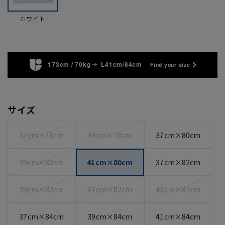
ホワイト
173cm / 70kg
L41cm/84cm
Find your size
サイズ
37cm×78cm
39cm×78cm
37cm×80cm
39cm×80cm
41cm×80cm
37cm×82cm
39cm×82cm
41cm×82cm
43cm×82cm
37cm×84cm
39cm×84cm
41cm×84cm