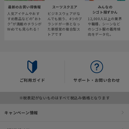
最新のお買い得情報
スーツスクエア
みんなの
シゴト服ずかん
人気アイテムやおす
ビジネスウェアがな
すめ商品などの“おト
んでも揃う、4つのブ
12,000人以上の業界
ク“が満載のチラシが
ランドが一体となっ
や職種、シーンなど
Webでも見られる！
た新感覚の複合型ス
のシゴト服の着用傾
トアです
向をデータ化。
ご利用ガイド
サポート・お問い合わせ
※税表記がないものはすべて税込み価格となります
キャンペーン情報