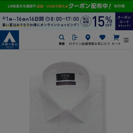
検索
ログイン
店舗検索
お気に入り
カート