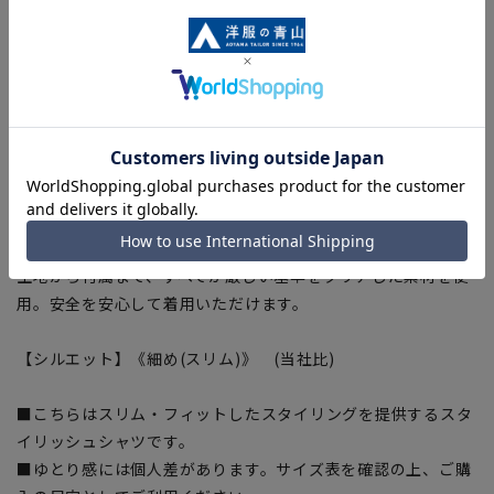
■Plastics Smart
この商品はリサイクル原料を使用し、プラスチック・スマート
に賛同しています。
■SUPER EASY IRON
形態安定性に優れ洗濯後のアイロン掛けも簡単です。
■抗菌
生地表面の細菌の増殖を抑制
■OEKO-TEX®(エコテックス)
繊維製品の国際的な安全基準であるエコテックス®に認証され
た素材を使用しました。
生地から付属まで、すべてが厳しい基準をクリアした素材を使
用。安全を安心して着用いただけます。
【シルエット】《細め(スリム)》 (当社比)
■こちらはスリム・フィットしたスタイリングを提供するスタ
イリッシュシャツです。
■ゆとり感には個人差があります。サイズ表を確認の上、ご購