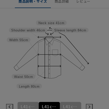
商品説明・サイズ
商品詳細
レビュー
Neck size
41cm
Shoulder width
46cm
Sleeve length
84cm
Width
55cm
Waist
50cm
Length
80cm
L41cm/80cm
L41cm/82cm
L41cm/84cm
L41cm/86cm
L41cm/88cm