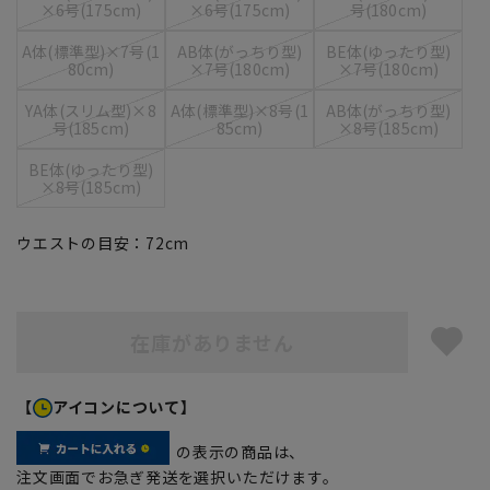
×6号(175cm)
×6号(175cm)
号(180cm)
A体(標準型)×7号(1
AB体(がっちり型)
BE体(ゆったり型)
80cm)
×7号(180cm)
×7号(180cm)
YA体(スリム型)×8
A体(標準型)×8号(1
AB体(がっちり型)
号(185cm)
85cm)
×8号(185cm)
BE体(ゆったり型)
×8号(185cm)
ウエストの目安：
72
cm
在庫がありません
【
アイコンについて】
の表示の商品は、
注文画面でお急ぎ発送を選択いただけます。