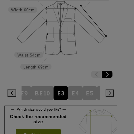
Width
60cm
Waist
54cm
Length
69cm
BE8
BE9
BE10
E3
E4
E5
E6
E7
E
Check the recommended
size