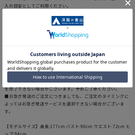
入の目安としてご利用ください。
■生地や仕様・デザインにより、着用感や実際のサイズ表に若
干の誤差が生じる場合がございます。予めご了承ください。
■サイズスペックは仕上がりサイズを記載しております。一
部、商品現物におすすめサイズ(ヌードサイズ)を記載している
商品もございます。
■ブラウザやお使いのモニター環境、また撮影時の室内外の光
加減により、実際の商品と掲載画像の色味が異なる場合がござ
います。
■店舗や各モールサイトと商品在庫を共有しております関係
上、ご注文いただいたタイミングにより欠品が発生し、ご注文
を完了できない場合がございます。予めご了承ください。
■お急ぎ発送のご注文につきましても、ご注文のタイミングに
よってはお急ぎ発送サービスを選択できない場合がございま
す。
【モデルサイズ】身長:177cm バスト:90cm ウエスト:72cm ヒ
ップ:94cm