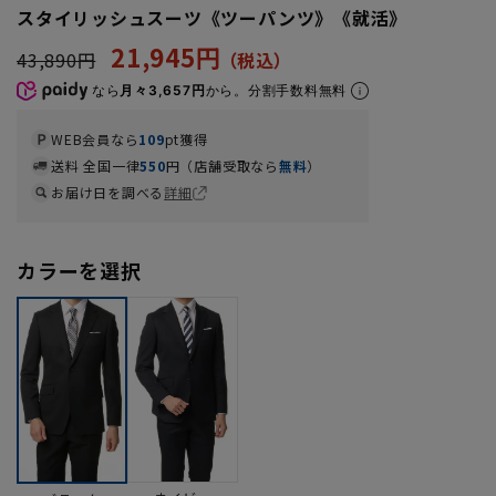
スタイリッシュスーツ《ツーパンツ》《就活》
21,945円
43,890円
なら
月々3,657円
から。分割手数料無料
WEB会員なら
109
pt獲得
送料 全国一律
550
円（店舗受取なら
無料
）
お届け日を調べる
詳細
カラーを選択