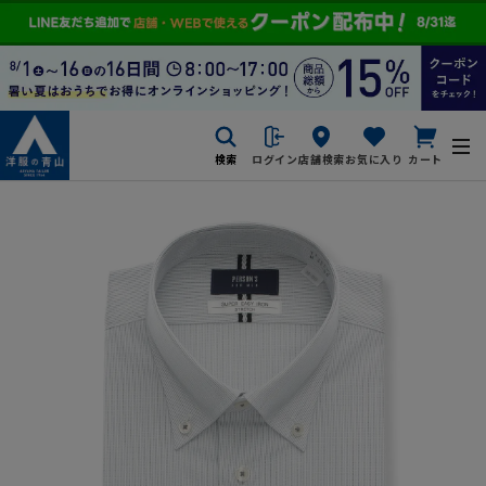
検索
ログイン
店舗検索
お気に入り
カート