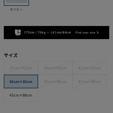
ネイビー
173cm / 70kg
L41cm/84cm
Find your size
サイズ
37cm×82cm
39cm×82cm
41cm×82cm
43cm×82cm
39cm×86cm
41cm×86cm
43cm×86cm