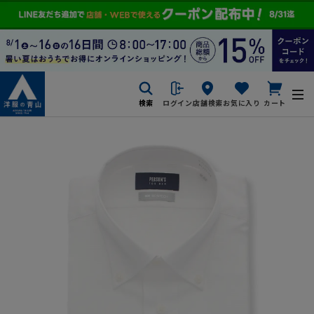
検索
ログイン
店舗検索
お気に入り
カート