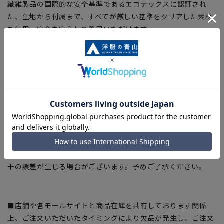
繊維製品の国際的な安全基準であるエコテックスに認証され
た、生地から付属まで、すべてが厳しい基準をクリアした素材
を使用、安全を安心して着用いただけます。
【シルエット】《やや細め(スッキリ)》 (当社比)
【商品に関するご注意】
■ゆとり感には個人差があります。サイズ表を確認の上、ご購
入の目安としてご利用ください。
■ブラウザやお使いのモニター環境、室内外等の撮影時の環境
下での光加減により、実際の商品と掲載画像の色味が異なる場
合がございます。
■生地や仕様・デザインにより、着用感や実際のサイズ表に若
干の誤差が生じる場合がございます。予めご了承ください。
■店舗や各モールサイトと商品在庫を共有しております関係
上、ご注文いただいたタイミングにより欠品が発生し、ご注文