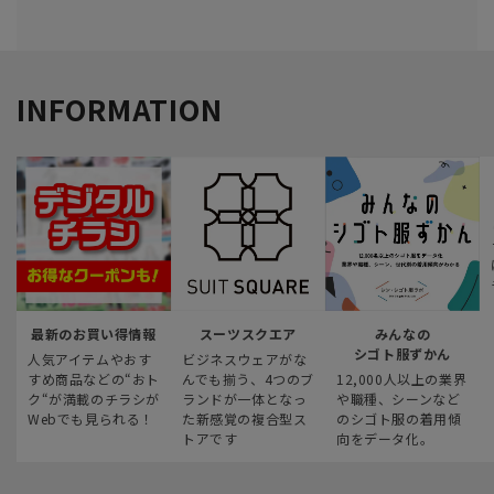
INFORMATION
最新のお買い得情報
スーツスクエア
みんなの
シゴト服ずかん
人気アイテムやおす
ビジネスウェアがな
すめ商品などの“おト
んでも揃う、4つのブ
12,000人以上の業界
ク“が満載のチラシが
ランドが一体となっ
や職種、シーンなど
Webでも見られる！
た新感覚の複合型ス
のシゴト服の着用傾
トアです
向をデータ化。