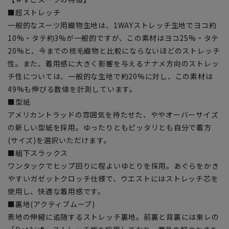
■超ストレッチ
一般的なスーツ用織物生地は、1WAYストレッチ生地でヨコ約
10%・タテ約3%が一般的ですが、この素材はヨコ25%・タテ
20%と、今までの梳毛織物と比較にならないほどのストレッチ
性。また、着用感に大きく影響を与えるナナメ方向のストレッ
チ性については、一般的な生地で約20%に対し、この素材は
49%も伸びる数値を計測しています。
■型紙
アメリカントラッドの雰囲気を持たせた、ややオーバーサイズ
の新しい型紙を採用。ゆったりともピッタリとも自分で着方
(サイズ)を選択いただけます。
■組下スラックス
ワンタックでヒップ回りに程よいゆとりを採用。あぐらをかき
やすいガゼットクロッチ仕様で、ウエストにはストレッチ芯を
使用し、快適な着用感です。
■裏地(アクティブムーブ)
表地の伸縮に追随するストレッチ裏地。前裏と背裏には東レの