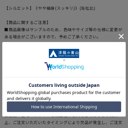
【シルエット】《やや細身(スッキリ)》(当社比)
【商品に関するご注意】
■商品画像はサンプルのため、色味やサイズ等の仕様に変更が
ある場合がございますので、予めご了承ください。
■ゆとり感には個人差があります。サイズ表を確認の上、ご購
入の目安としてご利用ください。
■生地や仕様・デザインにより、着用感や実際のサイズ表に若
干の誤差が生じる場合がございます。予めご了承ください。
■サイズスペックは仕上がりサイズを記載しております。一
部、商品現物におすすめサイズ(ヌードサイズ)を記載している
商品もございます。
■ブラウザやお使いのモニター環境、また撮影時の室内外の光
加減により、実際の商品と掲載画像の色味が異なる場合がござ
います。
■店舗や各モールサイトと商品在庫を共有しております関係
上、ご注文いただいたタイミングにより欠品が発生し、ご注文