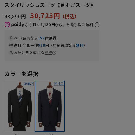
スタイリッシュスーツ《＃すごスーツ》
30,723円
43,890円
なら
月々5,120円
から。分割手数料無料
WEB会員なら
153
pt獲得
送料 全国一律
550
円（店舗受取なら
無料
）
お届け日を調べる
詳細
カラーを選択