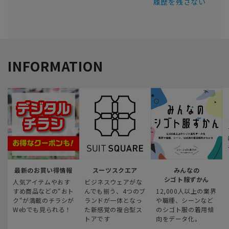
履歴を残さない
INFORMATION
最新のお買い得情報
スーツスクエア
みんなの
シゴト服ずかん
人気アイテムやおす
ビジネスウェアがな
すめ商品などの“おト
んでも揃う、4つのブ
12,000人以上の業界
ク“が満載のチラシが
ランドが一体となっ
や職種、シーンなど
Webでも見られる！
た新感覚の複合型ス
のシゴト服の着用傾
トアです
向をデータ化。