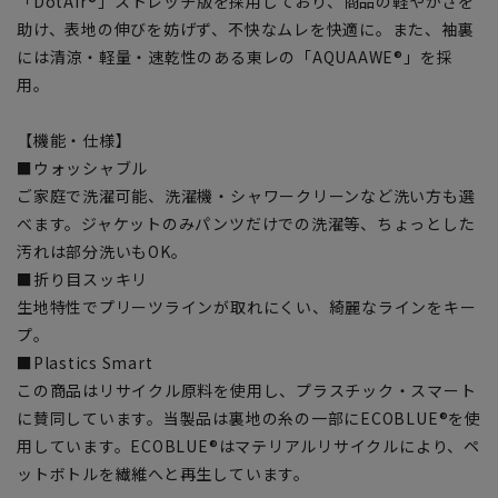
「DotAir®」ストレッチ版を採用しており、商品の軽やかさを
助け、表地の伸びを妨げず、不快なムレを快適に。また、袖裏
には清涼・軽量・速乾性のある東レの「AQUAAWE®」を採
用。
【機能・仕様】
■ウォッシャブル
ご家庭で洗濯可能、洗濯機・シャワークリーンなど洗い方も選
べます。ジャケットのみパンツだけでの洗濯等、ちょっとした
汚れは部分洗いもOK。
■折り目スッキリ
生地特性でプリーツラインが取れにくい、綺麗なラインをキー
プ。
■Plastics Smart
この商品はリサイクル原料を使用し、プラスチック・スマート
に賛同しています。当製品は裏地の糸の一部にECOBLUE®を使
用しています。ECOBLUE®はマテリアルリサイクルにより、ペ
ットボトルを繊維へと再生しています。