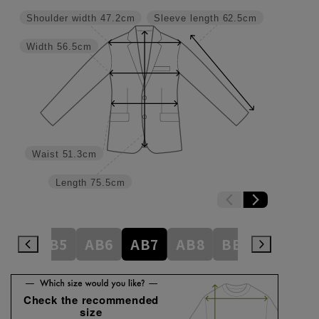
Shoulder width
47.2cm
Sleeve length
62.5cm
Width
56.5cm
Waist
51.3cm
Length
75.5cm
AB4
AB5
AB6
AB7
AB8
BE3
BE4
Check the recommended
size