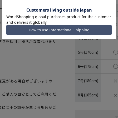
ープ。
体型
YA体(ス
号数（身長）
製品でありながらオーダーメイド
✕
3号(160cm)
4号(165cm)
プラを採用、滑らかな着心地をサ
5号(170cm)
6号(175cm)
✕
7号(180cm)
変更がある場合がございますの
✕
、ご購入の目安としてご利用くだ
8号(185cm)
表に若干の誤差が生じる場合がご