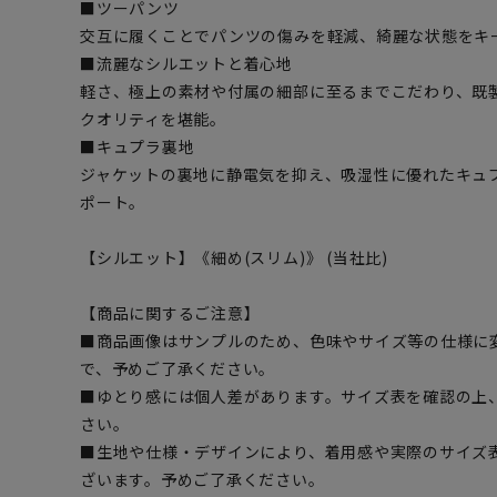
■ツーパンツ
交互に履くことでパンツの傷みを軽減、綺麗な状態をキ
■流麗なシルエットと着心地
軽さ、極上の素材や付属の細部に至るまでこだわり、既
クオリティを堪能。
■キュプラ裏地
ジャケットの裏地に静電気を抑え、吸湿性に優れたキュ
ポート。
【シルエット】《細め(スリム)》 (当社比)
【商品に関するご注意】
■商品画像はサンプルのため、色味やサイズ等の仕様に
で、予めご了承ください。
■ゆとり感には個人差があります。サイズ表を確認の上
さい。
■生地や仕様・デザインにより、着用感や実際のサイズ
ざいます。予めご了承ください。