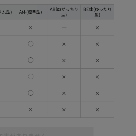
AB体(がっちり
BE体(ゆったり
リム型)
A体(標準型)
型)
型)
✕
―
✕
✕
✕
✕
✕
✕
✕
✕
✕
✕
✕
✕
在庫がありません