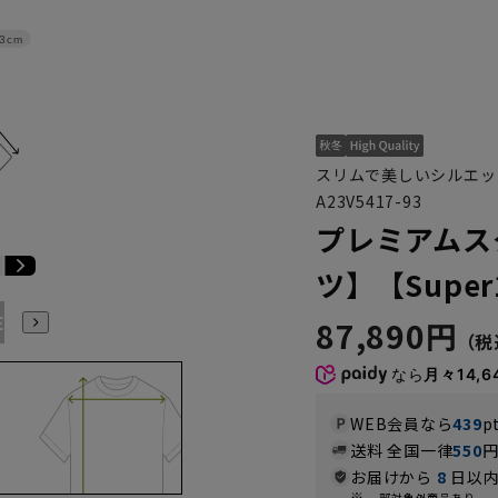
3cm
スリムで美しいシルエッ
A23V5417-93
プレミアムス
ツ】【Super
E3
BE4
BE5
BE6
BE7
BE8
YA4
YA5
YA6
87,890円
なら
月々14,6
WEB会員なら
439
p
送料 全国一律
550
お届けから
8
日以内
一部対象外商品あり