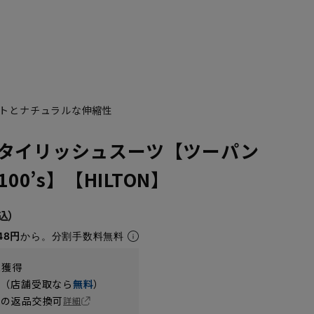
トとナチュラルな伸縮性
タイリッシュスーツ【ツーパン
100’s】【HILTON】
YA7
YA8
48円
から。分割手数料無料
t獲得
円（店舗受取なら
無料
）
の返品交換可
詳細