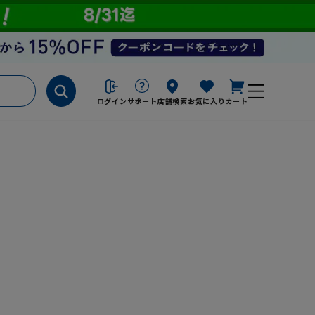
ログイン
サポート
店舗検索
お気に入り
カート