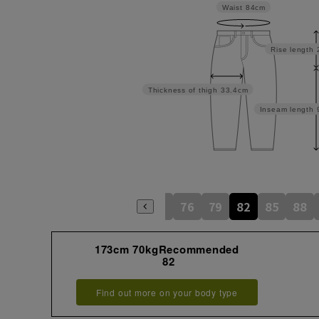
Waist
84cm
Rise length
Thickness of thigh
33.4cm
Inseam length
70
73
76
79
82
85
88
173cm 70kgRecommended
82
Find out more on your body type