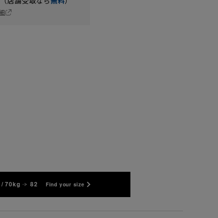
円（店舗受取なら
無料
）
細
/ 70kg
82
Find your size