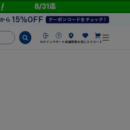
ログイン
サポート
店舗検索
お気に入り
カート