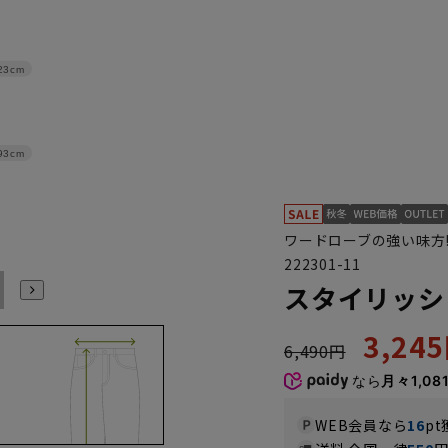
23cm
93cm
ワードローブの強い味方
222301-11
91
94
97
スタイリッシ
3,24
6,490円
なら
月々1,08
WEB会員なら
16
pt