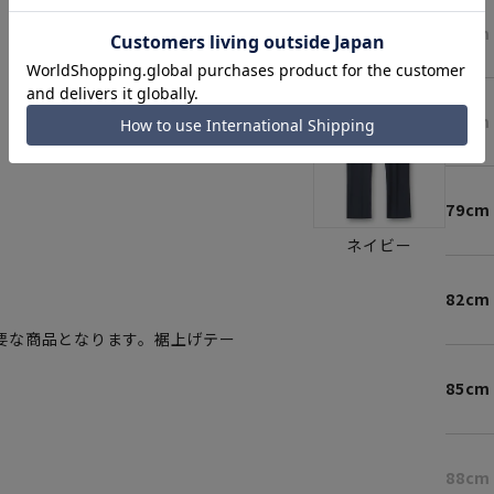
73cm
76cm
79cm
ネイビー
82cm
要な商品となります。裾上げテー
85cm
88cm