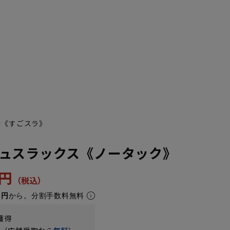
!《すごスラ》
ュスラックス《ノータック》
5円
1円
から。分割手数料無料
獲得