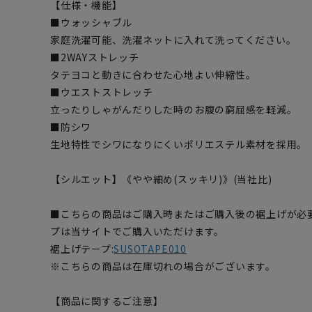
【仕様・機能】
■ウォッシャブル
家庭洗濯可能、洗濯ネットに入れて洗ってください。
■2WAYストレッチ
タテヨコと動きに合わせた心地よい伸縮性。
■ウエストストレッチ
立ったりしゃがんだりした時のお腹の窮屈感を軽減。
■防シワ
生地特性でシワになりにくいポリエステル素材を採用。
【シルエット】《やや細め(スッキリ)》(当社比)
■こちらの商品はご購入時またはご購入後の裾上げが必
プは当サイトでご購入いただけます。
裾上げテープ:
SUSOTAPE010
※こちらの商品は在庫切れの場合がございます。
【商品に関するご注意】