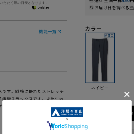
送料 全国一律
550
いただく際の目安となります。
お届け日を調べる
詳
カラー
機能一覧
ネイビー
スです。縦横に優れたストレッチ
多機能スラックスです。また生地
ずらいアイテム。長時間すわり仕
173cm 