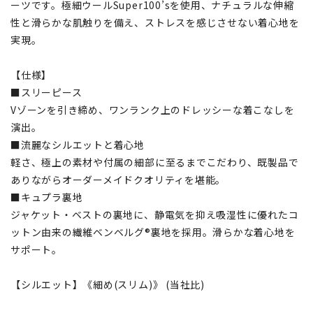
ーツです。極細ウールSuper100’sを使用、ナチュラルな伸縮
性と滑らかな肌触りを備え、ストレスを感じさせない着心地を
実現。
【仕様】
■スリーピース
Vゾーンを引き締め、ワンランク上のドレッシーな着こなしを
演出。
■流麗なシルエットと着心地
軽さ、極上の素材や付属の細部に至るまでこだわり、既製品で
ありながらオーダーメイドクオリティを堪能。
■キュプラ裏地
ジャケット・ベストの裏地に、静電気を抑え吸湿性に優れたコ
ットン由来の繊維ベンベルグ®裏地を採用。滑らかな着心地を
サポート。
【シルエット】《細め(スリム)》 (当社比)