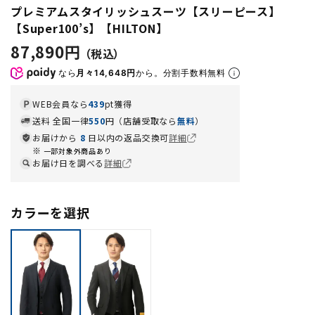
プレミアムスタイリッシュスーツ【スリーピース】
【Super100’s】【HILTON】
87,890円
なら
月々14,648円
から。分割手数料無料
WEB会員なら
439
pt獲得
送料 全国一律
550
円（店舗受取なら
無料
）
お届けから
8
日以内の返品交換可
詳細
一部対象外商品あり
お届け日を調べる
詳細
カラーを選択