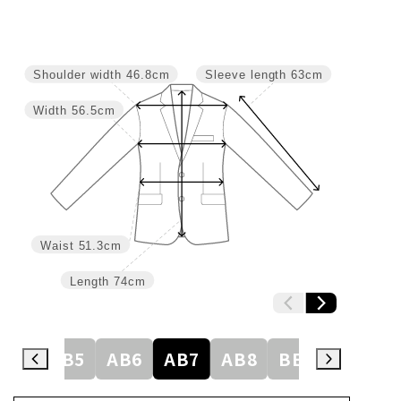
Shoulder width
46.8cm
Sleeve length
63cm
Width
56.5cm
Waist
51.3cm
Length
74cm
AB4
AB5
AB6
AB7
AB8
BE3
BE4