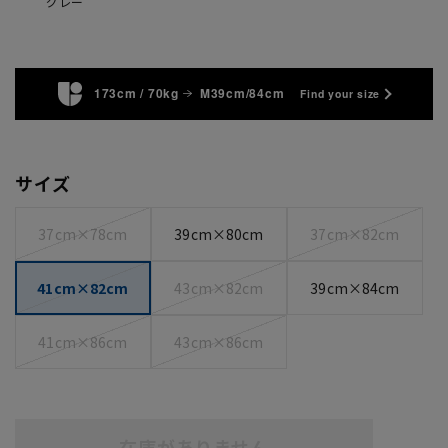
グレー
173cm / 70kg
M39cm/84cm
Find your size
サイズ
37cm×78cm
39cm×80cm
37cm×82cm
41cm×82cm
43cm×82cm
39cm×84cm
41cm×86cm
43cm×86cm
在庫がありません