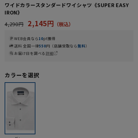
ワイドカラースタンダードワイシャツ《SUPER EASY
IRON》
2,145円
4,290円
WEB会員なら
10
pt獲得
送料 全国一律
550
円（店舗受取なら
無料
）
お届け日を調べる
詳細
カラーを選択