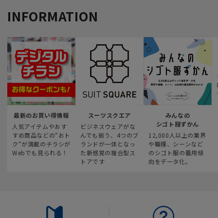
INFORMATION
最新のお買い得情報
スーツスクエア
みんなの
シゴト服ずかん
人気アイテムやおす
ビジネスウェアがな
すめ商品などの“おト
んでも揃う、4つのブ
12,000人以上の業界
ク“が満載のチラシが
ランドが一体となっ
や職種、シーンなど
Webでも見られる！
た新感覚の複合型ス
のシゴト服の着用傾
トアです
向をデータ化。