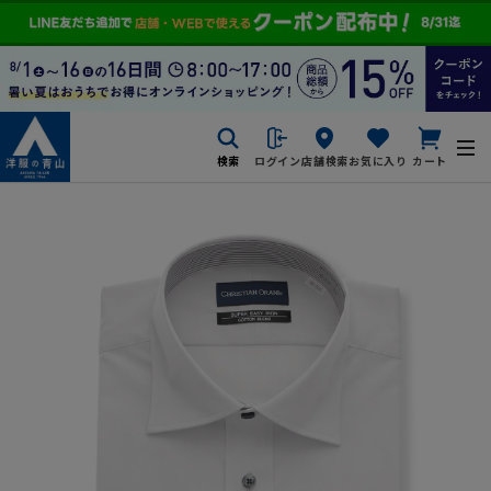
検索
ログイン
店舗検索
お気に入り
カート