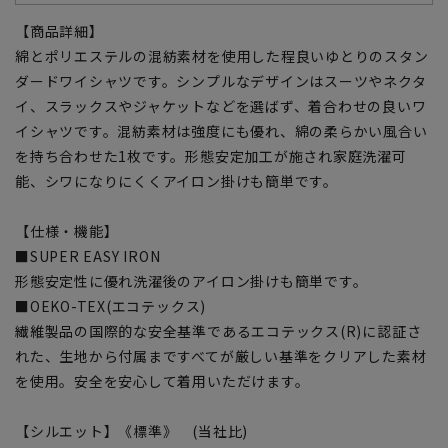
【商品詳細】
綿とポリエステルの混紡素材を使用した程良いゆとりのスタン
ダードワイシャツです。シンプルなデザインはスーツやネクタ
イ、スラックスやジャケットなどを選ばず、着合わせの良いワ
イシャツです。混紡素材は強度にも優れ、綿の柔らかい風合い
を持ち合わせた1枚です。形態安定加工が施され家庭洗濯可
能、シワになりにくくアイロン掛けも簡単です。
【仕様・機能】
■SUPER EASY IRON
形態安定性に優れ洗濯後のアイロン掛けも簡単です。
■OEKO-TEX(エコテックス)
繊維製品の国際的な安全基準であるエコテックス(R)に認証さ
れた、生地から付属まですべてが厳しい基準をクリアした素材
を使用。安全を安心して着用いただけます。
【シルエット】《標準》 (当社比)