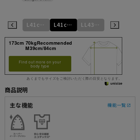
L41cm/84cm
L41cm/86cm
L41cm/88cm
LL43cm/82cm
LL43cm/86cm
173cm 70kgRecommended
M39cm/84cm
Find out more on your
body type
あくまでもサイズをご検討いただく際の目安となります。
商品説明
主な機能
機能一覧