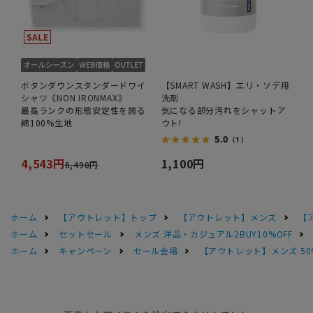
ボタンダウンスタンダードワイ
【SMART WASH】エリ・ソデ用
シャツ《NON IRONMAX》
洗剤
最高ランクの形態安定性を誇る
気になる部分汚れをシャットア
綿100%生地
ウト!
5.0
（1）
4,543円
1,100円
6,490円
ホーム
【アウトレット】トップ
【アウトレット】メンズ
【
ホーム
セットセール
メンズ 洋品・カジュアル2BUY10%OFF
ホーム
キャンペーン
セール会場
【アウトレット】メンズ 50