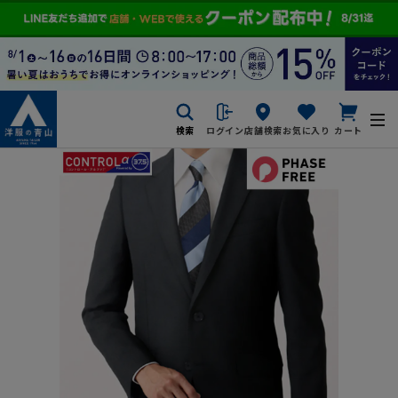
検索
ログイン
店舗検索
お気に入り
カート