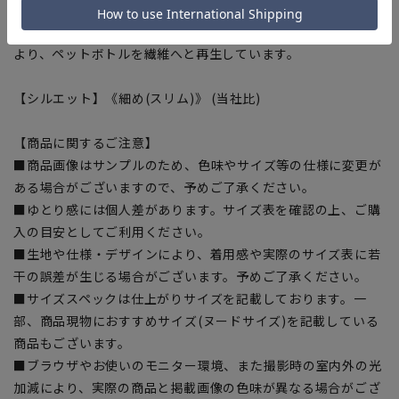
に賛同しています。当製品は裏地の糸の一部に『ECOBLUE®』
を使用しています。『ECOBLUE®』はマテリアルリサイクルに
より、ペットボトルを繊維へと再生しています。
【シルエット】《細め(スリム)》 (当社比)
【商品に関するご注意】
■商品画像はサンプルのため、色味やサイズ等の仕様に変更が
ある場合がございますので、予めご了承ください。
■ゆとり感には個人差があります。サイズ表を確認の上、ご購
入の目安としてご利用ください。
■生地や仕様・デザインにより、着用感や実際のサイズ表に若
干の誤差が生じる場合がございます。予めご了承ください。
■サイズスペックは仕上がりサイズを記載しております。一
部、商品現物におすすめサイズ(ヌードサイズ)を記載している
商品もございます。
■ブラウザやお使いのモニター環境、また撮影時の室内外の光
加減により、実際の商品と掲載画像の色味が異なる場合がござ