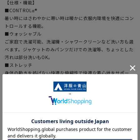
【仕様・機能】
■CONTROLα®
暑い時にはさわやかに寒い時は暖かに衣服内環境を快適にコン
トロールする機能。
■ウォッシャブル
ご家庭で洗濯可能、洗濯機・シャワークリーンなど洗い方も選
べます。ジャケットのみパンツだけでの洗濯等、ちょっとした
汚れは部分洗いもOK。
■ストレッチ
身体の動きを妨げない快適な伸縮性で快適な着心地をサポー
ト。
■折り目スッキリ
生地特性でプリーツラインが取れにくい、綺麗なラインをキー
プ。
■シワ抑制
シワになりにくい形態安定性、アイロンがけが簡単です。
■Plastics Smart
この商品はリサイクル原料を使用し、プラスチック・スマート