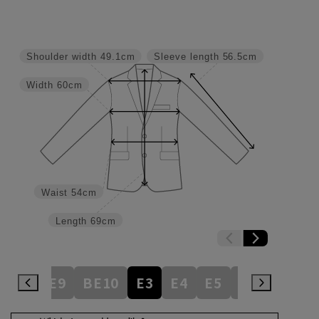
Shoulder width
49.1cm
Sleeve length
56.5cm
Width
60cm
Waist
54cm
Length
69cm
BE8
BE9
BE10
E3
E4
E5
E6
E7
E