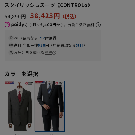
スタイリッシュスーツ《CONTROLα》
38,423円
54,890円
なら
月々6,403円
から。分割手数料無料
WEB会員なら
192
pt獲得
送料 全国一律
550
円（店舗受取なら
無料
）
お届け日を調べる
詳細
カラーを選択