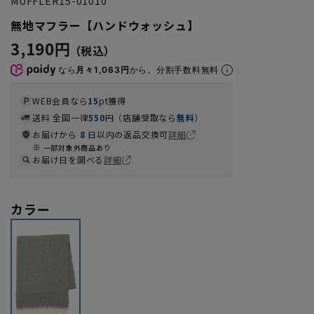
MUFFLER15-01010
無地マフラー【ハンドウォッシュ】
3,190円
なら
月々1,063円
から。分割手数料無料
WEB会員なら
15
pt獲得
送料 全国一律
550
円（店舗受取なら
無料
）
お届けから
8
日以内の返品交換可
詳細
一部対象外商品あり
お届け日を調べる
詳細
カラー