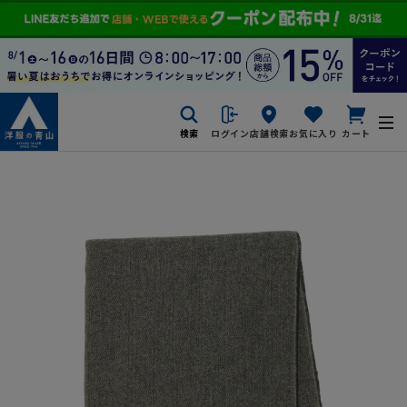
検索
ログイン
店舗検索
お気に入り
カート