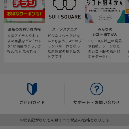
最新のお買い得情報
スーツスクエア
みんなの
シゴト服ずかん
人気アイテムやおす
ビジネスウェアがな
すめ商品などの“おト
んでも揃う、4つのブ
12,000人以上の業界
ク“が満載のチラシが
ランドが一体となっ
や職種、シーンなど
Webでも見られる！
た新感覚の複合型ス
のシゴト服の着用傾
トアです
向をデータ化。
ご利用ガイド
サポート・お問い合わせ
※税表記がないものはすべて税込み価格となります