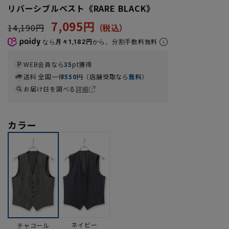
リバーシブルベスト《RARE BLACK》
7,095円
14,190円
なら
月々1,182円
から。分割手数料無料
WEB会員なら
35
pt獲得
送料 全国一律
550
円（店舗受取なら
無料
）
お届け日を調べる
詳細
カラー
ネイビー
チャコール