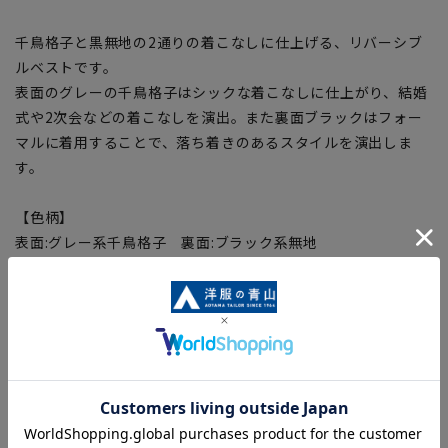
千鳥格子と黒無地の2通りの着こなしに仕上げる、リバーシブ
ルベストです。
表面のグレーの千鳥格子はシックな着こなしに仕上がり、結婚
式や2次会などの着こなしを演出。また裏面ブラックはフォー
マルに着用することで、落ち着きのあるスタイルを演出しま
す。
【色柄】
表面:グレー系千鳥格子 裏面:ブラック系無地
【商品に関するご注意】
■サイズ表を確認の上、ご購入の目安としてご利用ください。
■ブラウザやお使いのモニター環境、室内外等の撮影時の環境
下での光加減により、実際の商品と掲載画像の色味が異なる場
合がございます。
■生地や仕様・デザインにより、着用感や実際のサイズ表に若
干の誤差が生じる場合がございます。予めご了承ください。