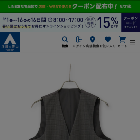
検索
ログイン
店舗検索
お気に入り
カート