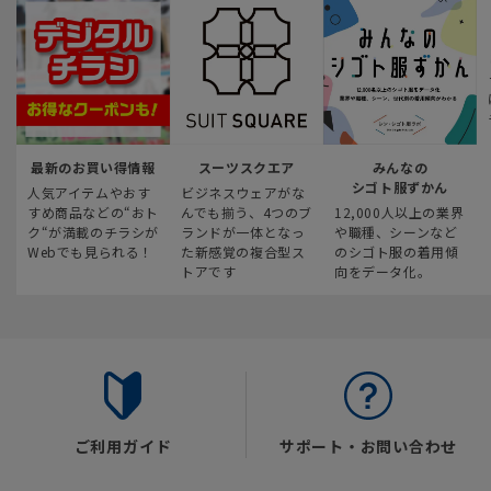
最新のお買い得情報
スーツスクエア
みんなの
シゴト服ずかん
人気アイテムやおす
ビジネスウェアがな
すめ商品などの“おト
んでも揃う、4つのブ
12,000人以上の業界
ク“が満載のチラシが
ランドが一体となっ
や職種、シーンなど
Webでも見られる！
た新感覚の複合型ス
のシゴト服の着用傾
トアです
向をデータ化。
ご利用ガイド
サポート・お問い合わせ