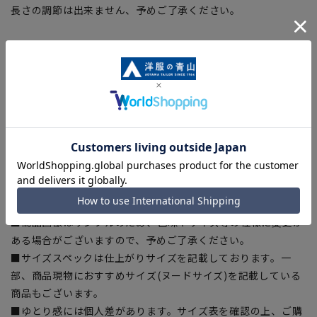
長さの調節は出来ません、予めご了承ください。
【サイズスペック】
[79]ウエスト:79cm 股上:25cm 股下:73cm 渡り幅:33.4cm
[82]ウエスト:82cm 股上:25.5cm 股下:73cm 渡り幅:34.3cm
[85]ウエスト:85cm 股上:26cm 股下:73cm 渡り幅:35.2cm
[88]ウエスト:88cm 股上:26.5cm 股下:76cm 渡り幅:36.1cm
[91]ウエスト:91cm 股上:27cm 股下:76cm 渡り幅:37cm
[94]ウエスト:94cm 股上:27.5cm 股下:76cm 渡り幅:37.9cm
[97]ウエスト:97cm 股上:28cm 股下:76cm 渡り幅:38.8cm
【商品に関するご注意】
■商品画像はサンプルのため、色味やサイズ等の仕様に変更が
ある場合がございますので、予めご了承ください。
■サイズスペックは仕上がりサイズを記載しております。一
部、商品現物におすすめサイズ(ヌードサイズ)を記載している
商品もございます。
■ゆとり感には個人差があります。サイズ表を確認の上、ご購