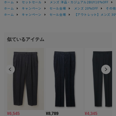
ホーム
セットセール
メンズ 洋品・カジュアル2BUY10%OFF
ホーム
キャンペーン
セール会場
メンズ 20%OFF
その他S
ホーム
キャンペーン
セール会場
【アウトレット】メンズ 30