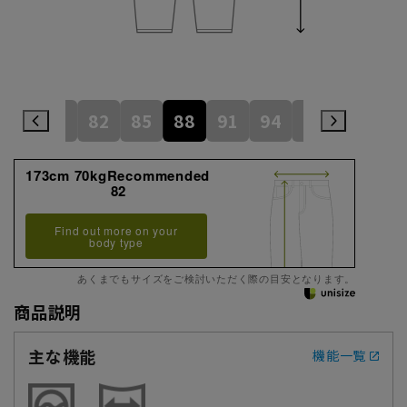
79
82
85
88
91
94
97
173cm 70kgRecommended
82
Find out more on your
body type
あくまでもサイズをご検討いただく際の目安となります。
商品説明
主な機能
機能一覧