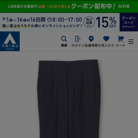
検索
ログイン
店舗検索
お気に入り
カート