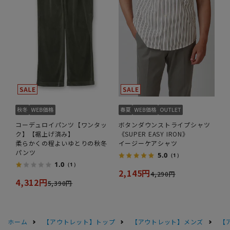
コーデュロイパンツ【ワンタッ
ボタンダウンストライプシャツ
ク】【裾上げ済み】
《SUPER EASY IRON》
柔らかくの程よいゆとりの秋冬
イージーケアシャツ
パンツ
5.0
（1）
1.0
（1）
2,145円
4,290円
4,312円
5,390円
ホーム
【アウトレット】トップ
【アウトレット】メンズ
【