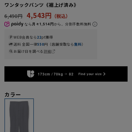
ワンタックパンツ《裾上げ済み》
4,543円
6,490円
なら
月々1,514円
から。分割手数料無料
WEB会員なら
22
pt獲得
送料 全国一律
550
円（店舗受取なら
無料
）
お届け日を調べる
詳細
173cm / 70kg
82
Find your size
カラー