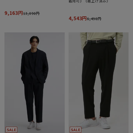
着用可》《裾上げ済み》
9,163円
13,090円
4,543円
6,490円