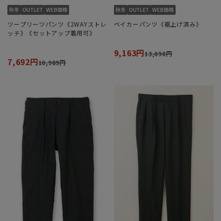
ツープリーツパンツ《2WAYストレ
ベイカーパンツ《裾上げ済み》
ッチ》《セットアップ着用可》
9,163円
13,090円
7,692円
10,989円