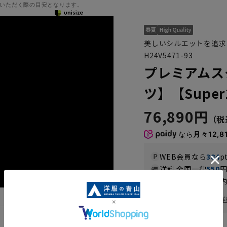
いただく際の目安となります。
美しいシルエットを追求
H24V5471-93
プレミアムス
ツ】【Super
76,890円
なら
月々12,8
WEB会員なら
384
p
送料 全国一律
550
お届けから
8
日以内
一部対象外商品あり
お届け日を調べる
詳
機能一覧