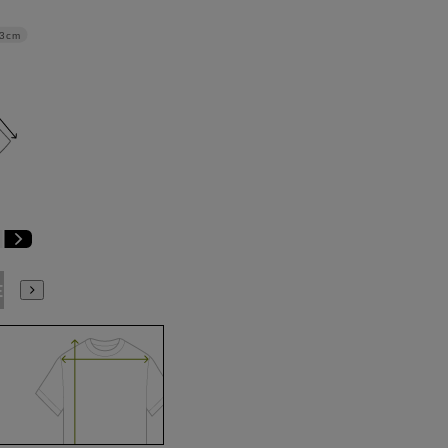
3cm
E3
BE4
BE5
BE6
BE7
BE8
YA4
YA5
YA6