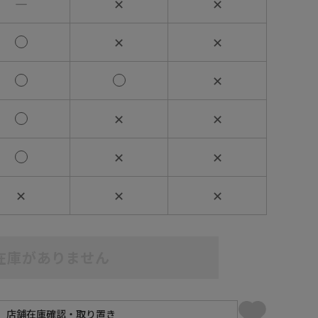
―
✕
✕
✕
✕
✕
✕
✕
✕
✕
✕
✕
✕
在庫がありません