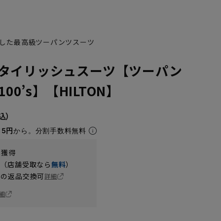
した最高級ツーパンツスーツ
タイリッシュスーツ【ツーパン
100’s】【HILTON】
15円
から。分割手数料無料
t獲得
円（店舗受取なら
無料
）
の返品交換可
詳細
細