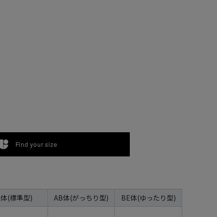
Find your size
A体(標準型)
AB体(がっちり型)
BE体(ゆったり型)