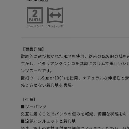
【商品詳細】
徹底的に選び抜かれた服地を使用、従来の既製服の域を
生かし、イタリアンクラシコを基調にスリムで美しいシ
ンツスーツです。
極細ウールSuper100’sを使用、ナチュラルな伸縮性
感じさせない着心地を実現。
【仕様】
■ツーパンツ
交互に履くことでパンツの傷みを軽減、綺麗な状態をキ
■流麗なシルエットと着心地
軽さ、極上の素材や付属の細部に至るまでこだわり、既