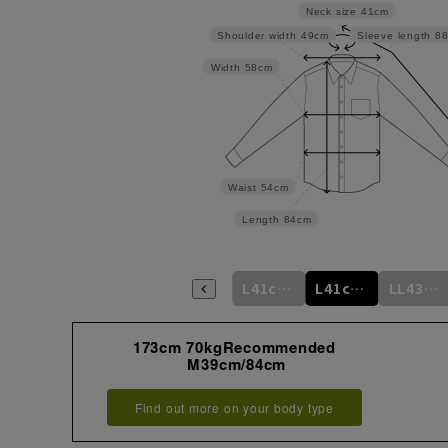
Neck size
41cm
Shoulder width
49cm
Sleeve length
8
Width
58cm
Waist
54cm
Length
84cm
L41cm/80cm
L41cm/82cm
L41cm/84cm
L41cm/86cm
L41cm/88cm
LL43cm/82cm
173cm 70kgRecommended
M39cm/84cm
Find out more on your body type