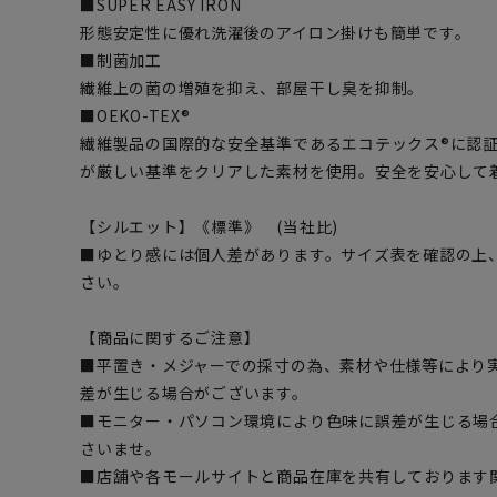
■SUPER EASY IRON
形態安定性に優れ洗濯後のアイロン掛けも簡単です。
■制菌加工
繊維上の菌の増殖を抑え、部屋干し臭を抑制。
■OEKO-TEX®
繊維製品の国際的な安全基準であるエコテックス®に認
が厳しい基準をクリアした素材を使用。安全を安心して
【シルエット】《標準》 (当社比)
■ゆとり感には個人差があります。サイズ表を確認の上
さい。
【商品に関するご注意】
■平置き・メジャーでの採寸の為、素材や仕様等により
差が生じる場合がございます。
■モニター・パソコン環境により色味に誤差が生じる場
さいませ。
■店舗や各モールサイトと商品在庫を共有しております