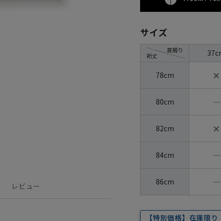
サイズ
首周り
37c
裄丈
✕
78cm
―
80cm
✕
82cm
―
84cm
―
86cm
レビュー
【特別価格】在庫限り