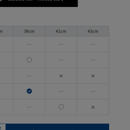
m
39cm
41cm
43cm
―
―
―
―
―
―
✕
✕
―
―
―
✕
！