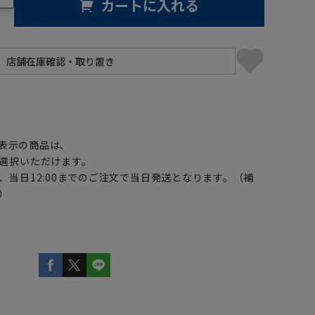
カートに入れる
】
表示の商品は、
選択いただけます。
、当日12:00までのご注文で当日発送となります。（補
）
5L49cm/84cm
5L49cm/88cm
LL43cm/80cm
LL43cm/78cm
S37cm/86cm
S37cm/88cm