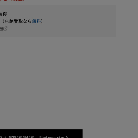
獲得
円（店舗受取なら
無料
）
細
g
M39cm/84cm
Find your size