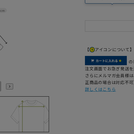
8cm
【
アイコンについて
の
注文画面でお急ぎ発送を
さらにメルマガ会員様は
正商品の場合は対応不可
LL43cm/86cm
LL43cm/88cm
3L45cm/84cm
3L45cm/88cm
4L47cm/84cm
4L47cm/88cm
詳しくはこちら