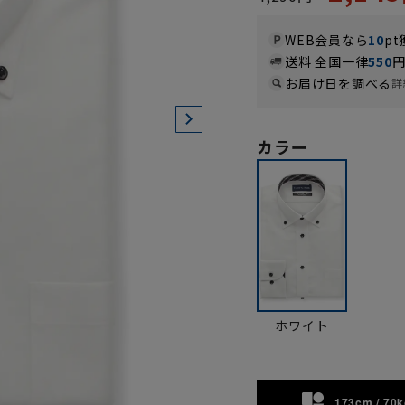
WEB会員なら
10
pt
送料 全国一律
550
お届け日を調べる
詳
カラー
ホワイト
173cm / 70k