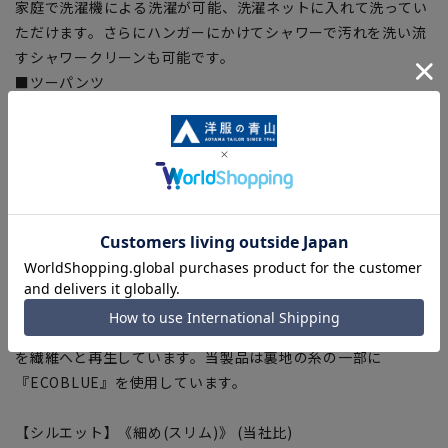
家庭で洗濯機による洗濯が可能、洗濯ネットに入れて洗ってい
ただけます。さらにハンガーにかけてシャワーで汚れを洗い流
すシャワークリーンも可能です。
■ツーパンツ
交互に履くことで痛みを軽減、綺麗な状態をキープ。
■ストレッチ
身体の動きを阻害しない抜群の着心地。
■折り目スッキリ
生地特性により綺麗なプリーツラインをキープ。
■Plastics Smart
この商品はリサイクル原料を使用し、プラスチック・スマート
に賛同しています。
■ECOBLUE®
『ECOBLUE』はマテリアルリサイクルにより、ペットボトル
を繊維へと再生しています。当製品は裏地の糸の一部に
『ECOBLUE』を使用しています。
【シルエット】《細め(スリム)》 (当社比)