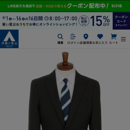
検索
ログイン
店舗検索
お気に入り
カート