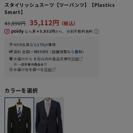
スタイリッシュスーツ【ツーパンツ】【Plastics
Smart】
35,112円
43,890円
なら
月々5,852円
から。分割手数料無料
WEB会員なら
175
pt獲得
送料 全国一律
550
円（店舗受取なら
無料
）
お届けから
8
日以内の返品交換可
詳細
一部対象外商品あり
お届け日を調べる
詳細
カラーを選択