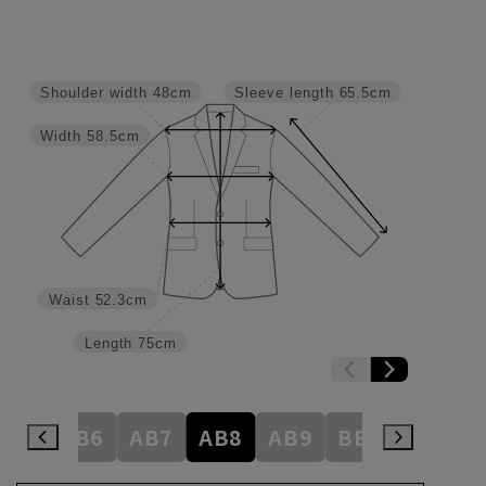
Shoulder width
48cm
Sleeve length
65.5cm
Width
58.5cm
Waist
52.3cm
Length
75cm
AB5
AB6
AB7
AB8
AB9
BE3
BE4