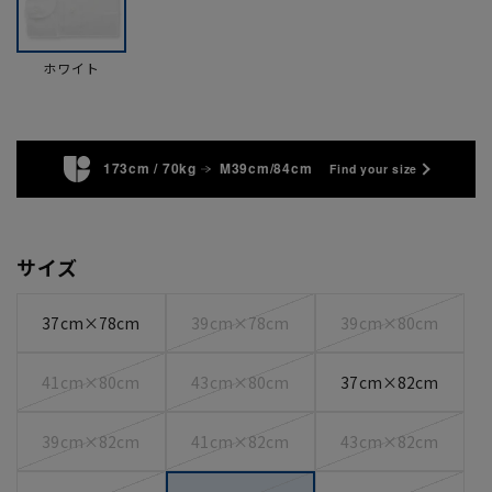
ホワイト
173cm / 70kg
M39cm/84cm
Find your size
サイズ
37cm×78cm
39cm×78cm
39cm×80cm
41cm×80cm
43cm×80cm
37cm×82cm
39cm×82cm
41cm×82cm
43cm×82cm