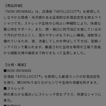
【商品詳細】
『NON IRONMAX』は、日清紡『APOLLOCOT®』を使用した
しなやかな質感・光沢感のある圧倒的な形態安定性を誇るワイ
シャツです。ストレッチ生地の心地よい伸縮性により、快適な
着心地をサポート。また、襟・袖口に防汚加工を施しているの
で汚れが付きにくく、落ちやすいのもうれしい機能。速乾性に
優れているため、夜、洗濯してしわを伸ばして干せば、翌朝ノ
ンアイロンで着られます。厳選された生地を専用の工場で型紙
から縫製仕様の細部まで拘りをもって生産しました。
【仕様・機能】
■NON IRONMAX
日清紡『APOLLOCOT®』を使用した最高ランクの形態安定性
を誇り、綿100%でありながらシワや生地の収縮を防ぎます。
■ストレッチ
綿の柔らかな風合いにストレッチ性をプラス、快適なシャツに
進化。
■制菌加工