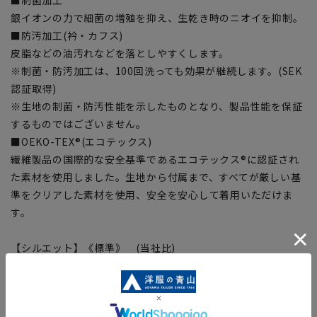
銀イオンの力で細菌の増殖を抑え、生乾き時のニオイを抑制。
■防汚加工(衿・カフス)
皮脂などの油汚れなどを落としやすくします。
※制菌・防汚加工は、100回洗っても効果が継続します。(SEK
認証取得)
※生地の制菌・防汚性能を示したものとなり、製品性能を保証
するものではございません。
■OEKO-TEX®(エコテックス)
繊維製品の国際的な安全基準であるエコテックス®に認証され
た素材を使用しました。生地から付属まで、すべてが厳しい基
準をクリアした素材を使用、安全を安心して着用いただけま
す。
【シルエット】《標準》 (当社比)
【商品に関するご注意】
■商品画像はサンプルのため、色味やサイズ等の仕様に変更が