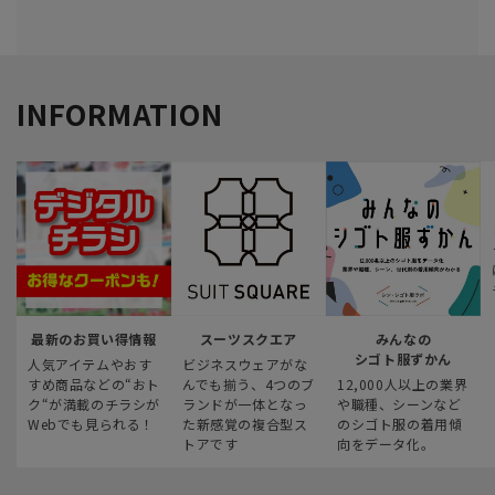
INFORMATION
最新のお買い得情報
スーツスクエア
みんなの
シゴト服ずかん
人気アイテムやおす
ビジネスウェアがな
すめ商品などの“おト
んでも揃う、4つのブ
12,000人以上の業界
ク“が満載のチラシが
ランドが一体となっ
や職種、シーンなど
Webでも見られる！
た新感覚の複合型ス
のシゴト服の着用傾
トアです
向をデータ化。