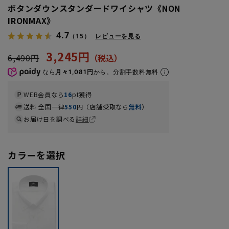
ボタンダウンスタンダードワイシャツ《NON
IRONMAX》
4.7
（15）
レビューを見る
3,245円
6,490円
なら
月々1,081円
から。分割手数料無料
WEB会員なら
16
pt獲得
送料 全国一律
550
円（店舗受取なら
無料
）
お届け日を調べる
詳細
カラーを選択