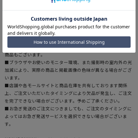
ある場合がございますので、予めご了承ください。
■ゆとり感には個人差があります。サイズ表を確認の上、ご購
入の目安としてご利用ください。
■生地や仕様・デザインにより、着用感や実際のサイズ表に若
干の誤差が生じる場合がございます。予めご了承ください。
■サイズスペックは仕上がりサイズを記載しております。一
部、商品現物におすすめサイズ(ヌードサイズ)を記載している
商品もございます。
■ブラウザやお使いのモニター環境、また撮影時の室内外の光
加減により、実際の商品と掲載画像の色味が異なる場合がござ
います。
■店舗や各モールサイトと商品在庫を共有しております関係
上、ご注文いただいたタイミングにより欠品が発生し、ご注文
を完了できない場合がございます。予めご了承ください。
■お急ぎ発送のご注文につきましても、ご注文のタイミングに
よってはお急ぎ発送サービスを選択できない場合がございま
す。