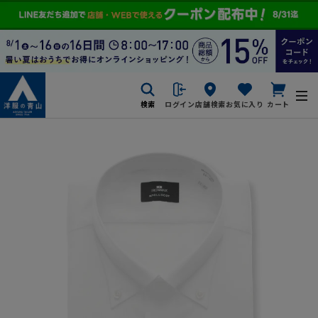
検索
ログイン
店舗検索
お気に入り
カート