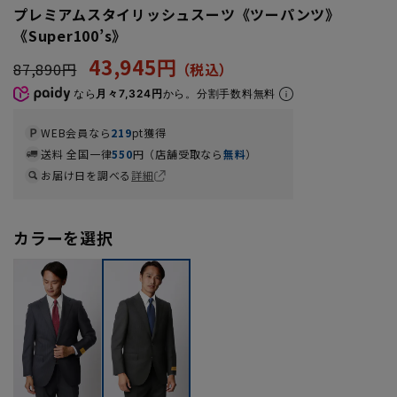
プレミアムスタイリッシュスーツ《ツーパンツ》
《Super100’s》
43,945円
87,890円
なら
月々7,324円
から。分割手数料無料
WEB会員なら
219
pt獲得
送料 全国一律
550
円（店舗受取なら
無料
）
お届け日を調べる
詳細
カラーを選択