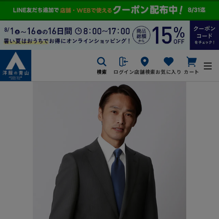
検索
ログイン
店舗検索
お気に入り
カート