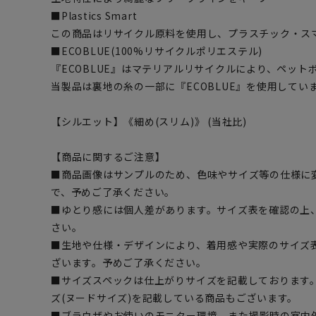
■Plastics Smart
この商品はリサイクル原料を使用し、プラスチック・ス
■ECOBLUE(100%リサイクルポリエステル)
『ECOBLUE』はマテリアルリサイクルにより、ペッ
当製品は裏地の糸の一部に『ECOBLUE』を使用してい
【シルエット】《細め(スリム)》 (当社比)
【商品に関するご注意】
■商品画像はサンプルのため、色味やサイズ等の仕様に
で、予めご了承ください。
■ゆとり感には個人差があります。サイズ表を確認の上
さい。
■生地や仕様・デザインにより、着用感や実際のサイズ
ざいます。予めご了承ください。
■サイズスペックは仕上がりサイズを記載しております
ズ(ヌードサイズ)を記載している商品もございます。
■ブラウザやお使いのモニター環境、また撮影時の室内