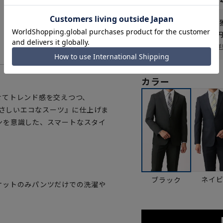
なら
月々1,82
WEB会員なら
54
pt
送料 全国一律
550
お届け日を調べる
詳
カラー
せてトレンド感を交えつつ、
境にやさしいエコなスーツ』に仕上げま
インを意識した、スマートなスタイ
ネイ
ブラック
ケットのみパンツだけでの洗濯や