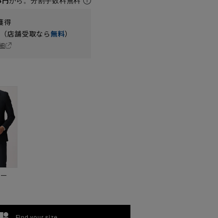
4円
から。分割手数料無料
獲得
円（店舗受取なら
無料
）
細
ビー
Find your size