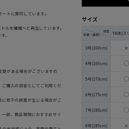
マートに賛同しています。
サイズ
トボトルを繊維へと再生しています。
体型
YA体(ス
号数（身長）
ます。
✕
3号(160cm)
4号(165cm)
変更がある場合がございますの
5号(170cm)
、ご購入の目安としてご利用くだ
6号(175cm)
表に若干の誤差が生じる場合がご
7号(180cm)
。一部、商品現物におすすめサイ
✕
8号(185cm)
外の光加減により、実際の商品と