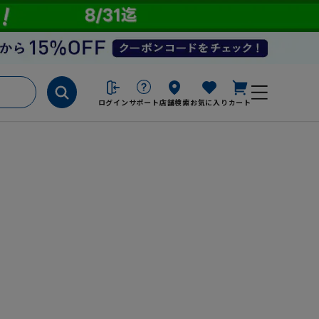
ログイン
サポート
店舗検索
お気に入り
カート