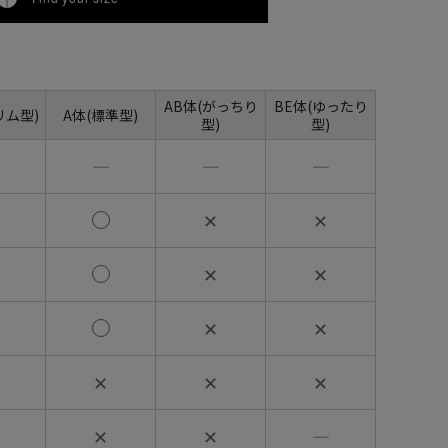
AB体(がっちり
BE体(ゆったり
リム型)
A体(標準型)
型)
型)
―
―
―
✕
✕
✕
✕
✕
✕
✕
✕
✕
✕
✕
―