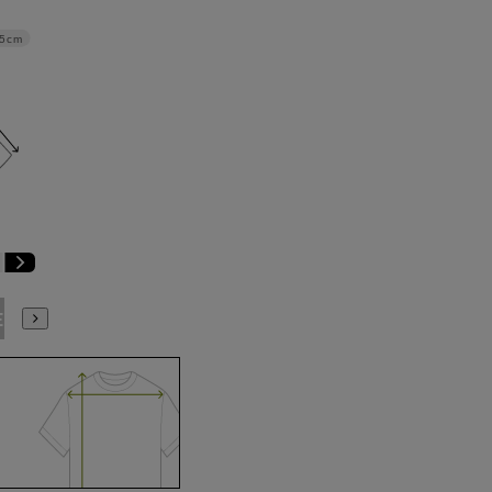
.5cm
E3
BE4
BE5
BE6
BE7
BE8
BE9
YA4
YA5