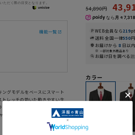
いただく際の目安となります。
43,
54,890円
なら
月々7,31
WEB会員なら
219
p
機能一覧
送料 全国一律
550
お届けから
8
日以内
一部対象外商品あり
お届け日を調べる
詳
カラー
キングモデルをベースにスマート
ストレッチの効いた動きやすい生
ランク上のスタイリッシュなビジ
t』キャンペーンに賛同し、環境にやさ