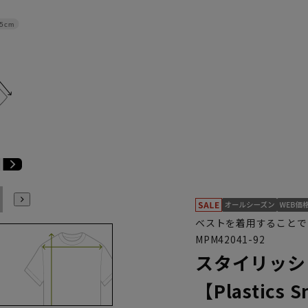
.5cm
E6
E7
E8
E9
E10
K4
K5
K6
K7
K8
K9
ベストを着用することで
MPM42041-92
スタイリッシ
【Plastics 