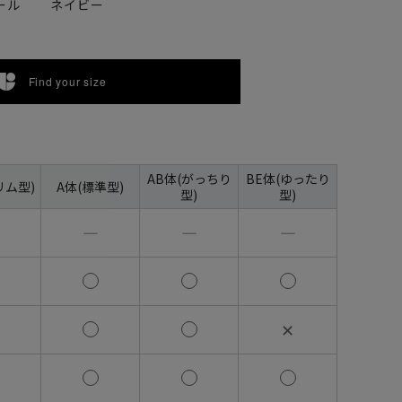
ール
ネイビー
Find your size
AB体(がっちり
BE体(ゆったり
リム型)
A体(標準型)
型)
型)
―
―
―
✕