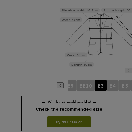
Shoulder width
49.1cm
Sleeve length
56
Width
60cm
Waist
54cm
Length
69cm
BE5
BE6
BE7
BE8
BE9
BE10
E3
E4
E5
Check the recommended size
Try this item on