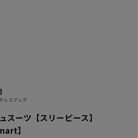
K10
YA1
YA2
YA4
YA5
YA6
YA7
AB10
Y
ドレスアップ
ュスーツ【スリーピース】
Smart】