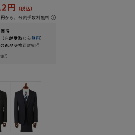
912円
8円
から。分割手数料無料
t獲得
円（店舗受取なら
無料
）
の返品交換可
詳細
細