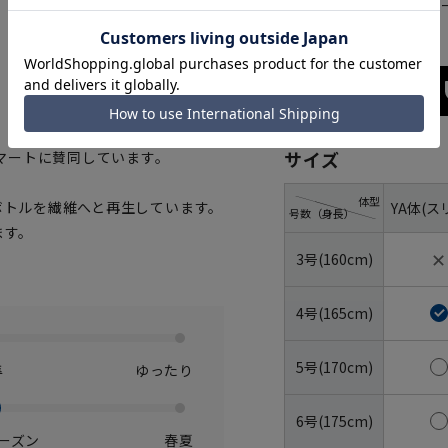
チャコ
ブラック
サイズ
マートに賛同しています。
体型
トボトルを繊維へと再生しています。
YA体(ス
号数（身長）
ます。
✕
3号(160cm)
4号(165cm)
5号(170cm)
準
ゆったり
6号(175cm)
ーズン
春夏