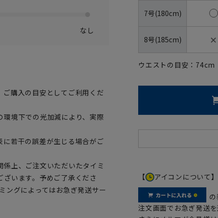
7号(180cm)
なし
✕
8号(185cm)
ウエストの目安：
74
cm
、ご購入の目安としてご利用くだ
の環境下での光加減により、実際
表に若干の誤差が生じる場合がご
関係上、ご注文いただいたタイミ
【
アイコンについて
ございます。予めご了承くださ
イミングによってはお急ぎ発送サー
の
注文画面でお急ぎ発送を