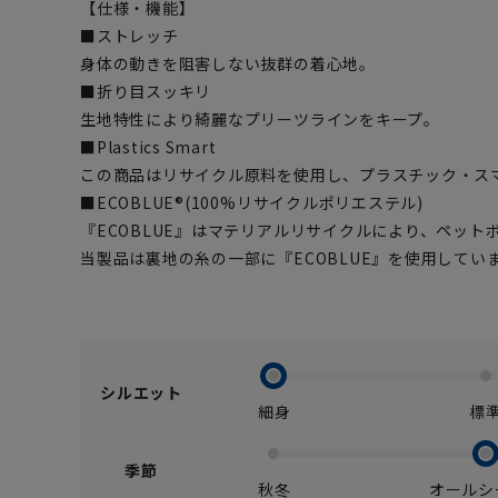
【仕様・機能】
■ストレッチ
身体の動きを阻害しない抜群の着心地。
■折り目スッキリ
生地特性により綺麗なプリーツラインをキープ。
■Plastics Smart
この商品はリサイクル原料を使用し、プラスチック・ス
■ECOBLUE®(100%リサイクルポリエステル)
『ECOBLUE』はマテリアルリサイクルにより、ペッ
当製品は裏地の糸の一部に『ECOBLUE』を使用してい
シルエット
細身
標
季節
秋冬
オールシ