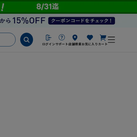
ログイン
サポート
店舗検索
お気に入り
カート