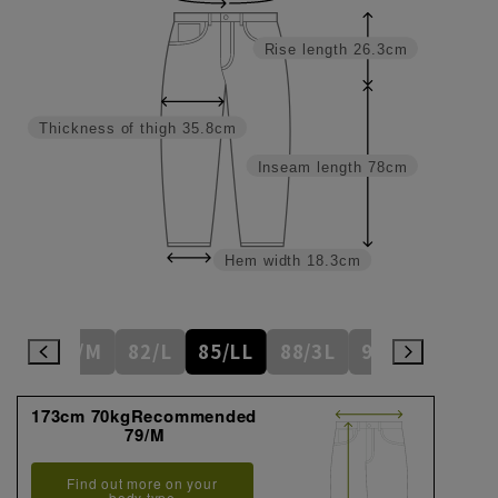
Rise length
26.3cm
Thickness of thigh
35.8cm
Inseam length
78cm
Hem width
18.3cm
6/S
79/M
82/L
85/LL
88/3L
91/4L
94
173cm 70kgRecommended
79/M
Find out more on your
body type