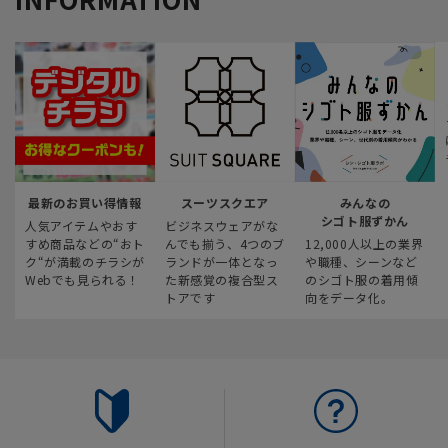
最新のお買い得情報
スーツスクエア
みんなの
シゴト服ずかん
人気アイテムやおす
ビジネスウェアがな
すめ商品などの“おト
んでも揃う、4つのブ
12,000人以上の業界
ク“が満載のチラシが
ランドが一体となっ
や職種、シーンなど
Webでも見られる！
た新感覚の複合型ス
のシゴト服の着用傾
トアです
向をデータ化。