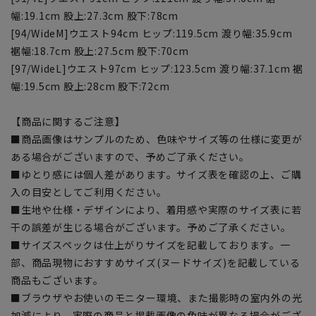
幅:19.1cm 股上:27.3cm 股下:78cm
[94/WideM]ウエスト94cm ヒップ:119.5cm 渡り幅:35.9cm
裾幅:18.7cm 股上:27.5cm 股下:70cm
[97/WideL]ウエスト97cm ヒップ:123.5cm 渡り幅:37.1cm 裾
幅:19.5cm 股上:28cm 股下:72cm
【商品に関するご注意】
■商品画像はサンプルのため、色味やサイズ等の仕様に変更が
ある場合がございますので、予めご了承ください。
■ゆとり感には個人差があります。サイズ表を確認の上、ご購
入の目安としてご利用ください。
■生地や仕様・デザインにより、着用感や実際のサイズ表に若
干の誤差が生じる場合がございます。予めご了承ください。
■サイズスペックは仕上がりサイズを記載しております。一
部、商品現物におすすめサイズ(ヌードサイズ)を記載している
商品もございます。
■ブラウザやお使いのモニター環境、また撮影時の室内外の光
加減により、実際の商品と掲載画像の色味が異なる場合がござ