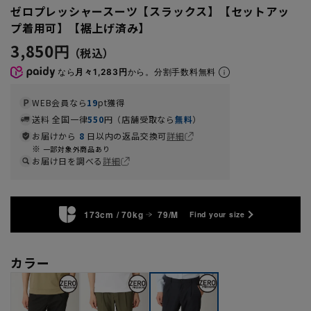
ゼロプレッシャースーツ【スラックス】【セットアッ
プ着用可】【裾上げ済み】
3,850円
なら
月々1,283円
から。分割手数料無料
WEB会員なら
19
pt獲得
送料 全国一律
550
円（店舗受取なら
無料
）
お届けから
8
日以内の返品交換可
詳細
一部対象外商品あり
お届け日を調べる
詳細
173cm / 70kg
79/M
Find your size
カラー