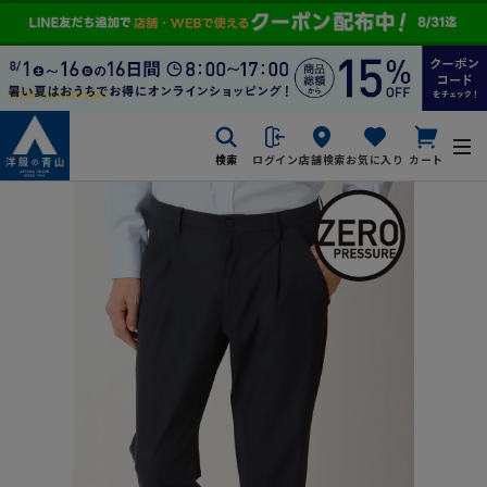
検索
ログイン
店舗検索
お気に入り
カート