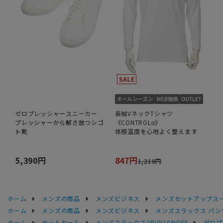
ゼロプレッシャースニーカー
長袖VネックTシャツ
プレッシャーから解き放つシゴ
《CONTROLα》
ト靴
体感温度を心地よく整えます
5,390円
847円
1,210円
ホーム
メンズの商品
メンズビジネス
メンズセットアップス
ホーム
メンズの商品
メンズビジネス
メンズスラックス パン
ホーム
セットセール
メンズスラックス2BUY10%OFF
ゼロプ