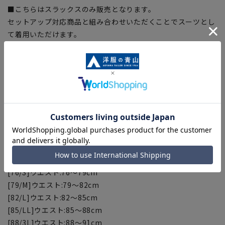
■こちらはスラックスのみ販売となります。
セットアップ対応商品と組み合わせいただくことでスーツとし
て着用いただけます。
ジャケット：70007
※セットアップ対応商品は在庫切れの場合がございます。
【お直しについて】
こちらの商品の裾直しをする場合は店舗にて承ります。補正料
金については店舗へお問い合わせください。商品の股下以上の
長さの調節は出来ません、予めご了承ください。
【ウエスト対応サイズ】
[73/SS]ウエスト:70～73cm
[76/S]ウエスト:76～79cm
[79/M]ウエスト:79～82cm
[82/L]ウエスト:82～85cm
[85/LL]ウエスト:85～88cm
[88/3L]ウエスト:88～91cm