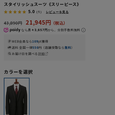
スタイリッシュスーツ《スリーピース》
5.0
（1）
レビューを見る
21,945円
43,890円
なら
月々3,657円
から。分割手数料無料
WEB会員なら
109
pt獲得
送料 全国一律
550
円（店舗受取なら
無料
）
お届け日を調べる
詳細
カラーを選択