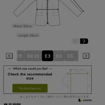
Waist
54cm
Length
69cm
BE8
BE9
BE10
E3
E4
E5
E6
E7
E
Check the recommended
size
Try this item on
あくまでもサイズをご検討いただく際の目安となります。
商品説明