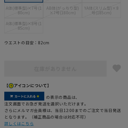
A体(標準型)×7号(1
AB体(がっちり型)
YA体(スリム型)×8
80cm)
×7号(180cm)
号(185cm)
A体(標準型)×8号(1
85cm)
ウエストの目安：
82
cm
在庫がありません
【
アイコンについて】
の表示の商品は、
注文画面でお急ぎ発送を選択いただけます。
さらにメルマガ会員様は、当日12:00までのご注文で当日発送
となります。（補正商品の場合は対応不可）
詳しくはこちら