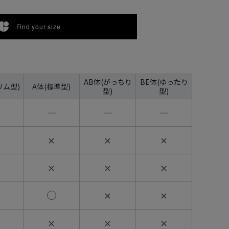
Find your size
AB体(がっちり
BE体(ゆったり
リム型)
A体(標準型)
型)
型)
―
―
―
✕
✕
✕
✕
✕
✕
✕
✕
✕
✕
✕