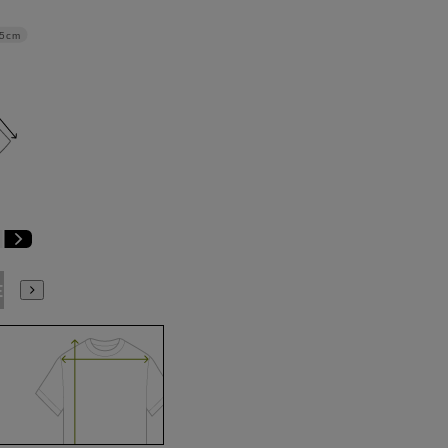
.5cm
E3
BE4
BE5
BE6
BE7
BE8
BE9
YA4
YA5