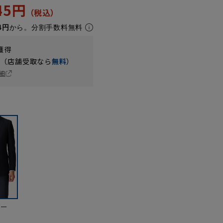
945円
4円
から。分割手数料無料
獲得
円（店舗受取なら
無料
）
細
ビー