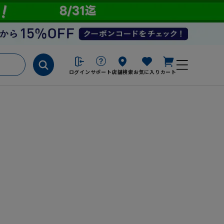
ログイン
サポート
店舗検索
お気に入り
カート