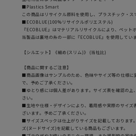
■Plastics Smart
この商品はリサイクル原料を使用し、プラスチック・ス
■ECOBLUE(100%リサイクルポリエステル)
『ECOBLUE』はマテリアルリサイクルにより、ペッ
当製品は裏地の糸の一部に『ECOBLUE』を使用してい
【シルエット】《細め(スリム)》 (当社比)
【商品に関するご注意】
■商品画像はサンプルのため、色味やサイズ等の仕様に
で、予めご了承ください。
■ゆとり感には個人差があります。サイズ表を確認の上
さい。
■生地や仕様・デザインにより、着用感や実際のサイズ
ざいます。予めご了承ください。
■サイズスペックは仕上がりサイズを記載しております
ズ(ヌードサイズ)を記載している商品もございます。
■ブラウザやお使いのモニター環境、また撮影時の室内