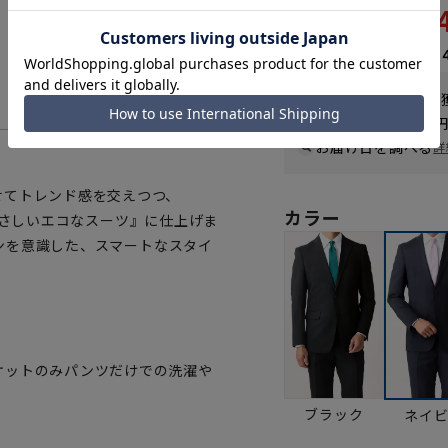
10,
21,890円
なら
月々1,82
WEB会員なら
54
pt
送料 全国一律
550
お届け日を調べる
詳
せてトレンド感を交えつつ、
カラー
境にやさしいエコなスーツ』に仕上げま
インを意識した、スマートなスタイ
ケットのみパンツだけでの洗濯や
ブラック
ネイ