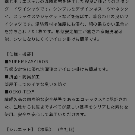
綿とポリエステルの混紡素材を使用した程良いゆとりのスタン
ダードワイシャツです。シンプルなデザインはスーツやネクタ
イ、スラックスやジャケットなどを選ばず、着合わせの良いワ
イシャツです。混紡素材は強度にも優れ、綿の柔らかい風合い
を持ち合わせた1枚です。形態安定加工が施され家庭洗濯可
能、シワになりにくくアイロン掛けも簡単です。
【仕様・機能】
■SUPER EASY IRON
形態安定性に優れ洗濯後のアイロン掛けも簡単です。
■抗菌・防臭加工
部屋干しでのイヤな臭いを防ぐ
■OEKO-TEX®
繊維製品の国際的な安全基準であるエコテックス®に認証され
た、生地から付属まですべてが厳しい基準をクリアした素材を
使用。安全を安心して着用いただけます。
【シルエット】《標準》 (当社比)