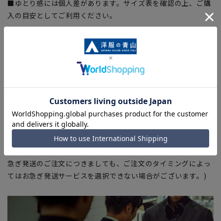
■ゆとり感には個人差があります。サイズ表を確認の上、ご購
入の目安としてご利用ください。
【商品に関するご注意】
■ブラウザやお使いのモニター環境、室内外等の撮影時の環境
下での光加減により、実際の商品と掲載画像の色味が異なる場
合がございます。
■平置き・メジャーでの採寸の為、素材や仕様等により実際の
商品とサイズ表に若干の誤差が生じる場合がございます。予め
ご了承ください。
■店舗や各モールサイトと商品在庫を共有しております関係
上、ご注文いただいたタイミングにより欠品が発生し、ご注文
を完了できない場合がございます。予めご了承ください。（お
急ぎ発送のご注文につきましても、ご注文のタイミングによっ
てはお急ぎ発送サービスを選択できない場合がございます。)