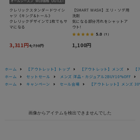
クレリックスタンダードワイシ
【SMART WASH】エリ・ソデ用
ャツ《キング&トール》
洗剤
クレリックデザインで1枚でもサ
気になる部分汚れをシャットア
マになる
ウト!
5.0
（1）
3,311円
1,100円
4,730円
ホーム
【アウトレット】トップ
【アウトレット】メンズ
【
ホーム
セットセール
メンズ 洋品・カジュアル2BUY10%OFF
ホーム
キャンペーン
セール会場
【アウトレット】メンズ 30