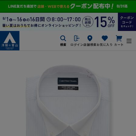
検索
ログイン
店舗検索
お気に入り
カート