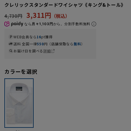
クレリックスタンダードワイシャツ《キング&トール》
3,311円
4,730円
なら
月々1,103円
から。分割手数料無料
WEB会員なら
16
pt獲得
送料 全国一律
550
円（店舗受取なら
無料
）
お届け日を調べる
詳細
カラーを選択