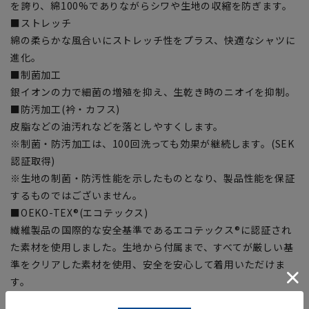
を誇り、綿100%でありながらシワや生地の収縮を防ぎます。
■ストレッチ
綿の柔らかな風合いにストレッチ性をプラス、快適なシャツに
進化。
■制菌加工
銀イオンの力で細菌の増殖を抑え、生乾き時のニオイを抑制。
■防汚加工(衿・カフス)
皮脂などの油汚れなどを落としやすくします。
※制菌・防汚加工は、100回洗っても効果が継続します。(SEK
認証取得)
※生地の制菌・防汚性能を示したものとなり、製品性能を保証
するものではございません。
■OEKO-TEX®(エコテックス)
繊維製品の国際的な安全基準であるエコテックス®に認証され
た素材を使用しました。生地から付属まで、すべてが厳しい基
準をクリアした素材を使用、安全を安心して着用いただけま
す。