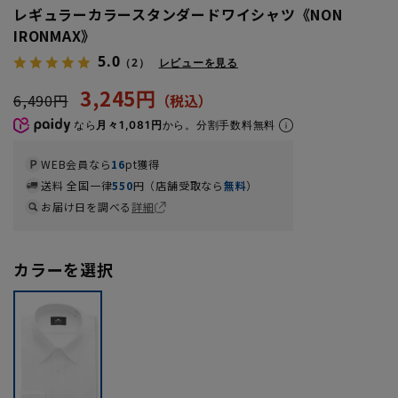
レギュラーカラースタンダードワイシャツ《NON
IRONMAX》
5.0
（2）
レビューを見る
3,245円
6,490円
なら
月々1,081円
から。分割手数料無料
WEB会員なら
16
pt獲得
送料 全国一律
550
円（店舗受取なら
無料
）
お届け日を調べる
詳細
カラーを選択