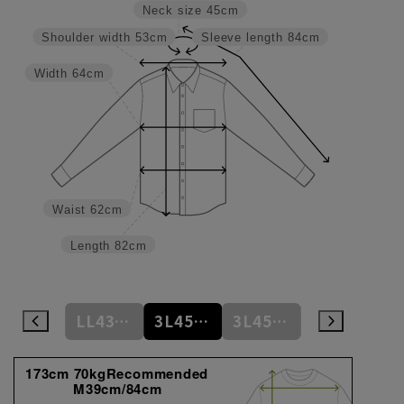
Neck size
45cm
Shoulder width
53cm
Sleeve length
84cm
Width
64cm
Waist
62cm
Length
82cm
LL43cm/82cm
LL43cm/86cm
3L45cm/84cm
3L45cm/88cm
4L47cm/84cm
173cm 70kgRecommended
M39cm/84cm