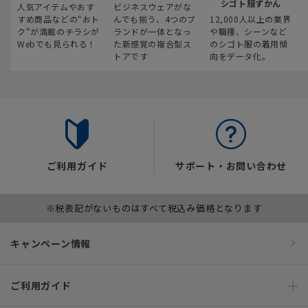
シゴト服ずかん
人気アイテムやおす
ビジネスウェアがな
すめ商品などの“おト
んでも揃う、4つのブ
12,000人以上の業界
ク“が満載のチラシが
ランドが一体となっ
や職種、シーンなど
Webでも見られる！
た新感覚の複合型ス
のシゴト服の着用傾
トアです
向をデータ化。
ご利用ガイド
サポート・お問い合わせ
※税表記がないものはすべて税込み価格となります
キャンペーン情報
ご利用ガイド