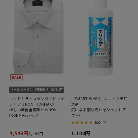
ワイドカラースタンダードワイ
【SMART WASH】エリ・ソデ用
シャツ《NON IRONMAX》
洗剤
ほしい機能全部乗せのNON
気になる部分汚れをシャットア
IRONMAXシャツ
ウト!
5.0
（1）
4,543円
1,100円
6,490円