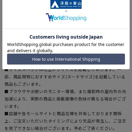
【シルエット】《標準》 (当社比)
【商品に関するご注意】
■商品画像はサンプルのため、色味やサイズ等の仕様に変更が
ある場合がございますので、予めご了承ください。
■ゆとり感には個人差があります。サイズ表を確認の上、ご購
入の目安としてご利用ください。
■生地や仕様・デザインにより、着用感や実際のサイズ表に若
干の誤差が生じる場合がございます。予めご了承ください。
■サイズスペックは仕上がりサイズを記載しております。一
部、商品現物におすすめサイズ(ヌードサイズ)を記載している
商品もございます。
■ブラウザやお使いのモニター環境、また撮影時の室内外の光
加減により、実際の商品と掲載画像の色味が異なる場合がござ
います。
■店舗や各モールサイトと商品在庫を共有しております関係
上、ご注文いただいたタイミングにより欠品が発生し、ご注文
を完了できない場合がございます。予めご了承ください。