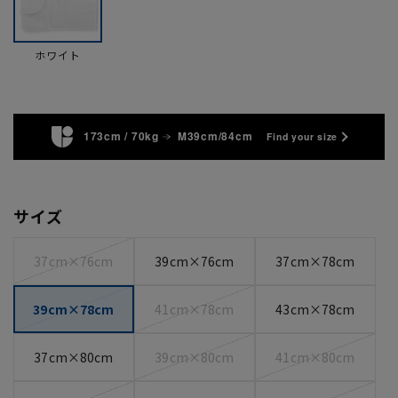
ホワイト
173cm / 70kg
M39cm/84cm
Find your size
サイズ
37cm×76cm
39cm×76cm
37cm×78cm
39cm×78cm
41cm×78cm
43cm×78cm
37cm×80cm
39cm×80cm
41cm×80cm