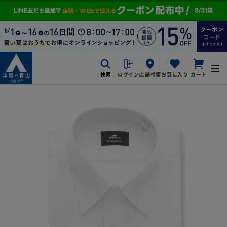
検索
ログイン
店舗検索
お気に入り
カート