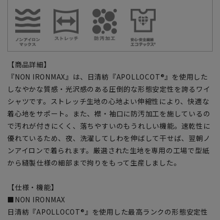
【商品詳細】
『NON IRONMAX』は、日清紡『APOLLOCOT®』を使用した
しなやかな質感・光沢感のある圧倒的な形態安定性を誇るワイ
シャツです。ストレッチ生地の心地よい伸縮性により、快適な
着心地をサポート。また、襟・袖口に防汚加工を施しているの
で汚れが付きにくく、落ちやすいのもうれしい機能。速乾性に
優れているため、夜、洗濯してしわを伸ばして干せば、翌朝ノ
ンアイロンで着られます。厳選された生地を専用の工場で型紙
から縫製仕様の細部まで拘りをもって生産しました。
【仕様・機能】
■NON IRONMAX
日清紡『APOLLOCOT®』を使用した最高ランクの形態安定性