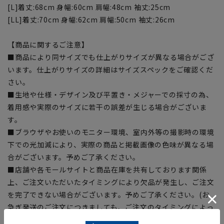
[L]着丈:68cm 身幅:60cm 肩幅:48cm 袖丈:25cm
[LL]着丈:70cm 身幅:62cm 肩幅:50cm 袖丈:26cm
【商品に関するご注意】
■商品により同サイズでも仕上がりサイズが異なる場合がござ
います。仕上がりサイズの詳細はサイズスペックをご確認くだ
さい。
■生地や仕様・デザイン及び平置き・メジャーでの採寸の為、
着用感や実際のサイズに若干の誤差が生じる場合がございま
す。
■ブラウザやお使いのモニター環境、室内外等の撮影時の環境
下での光加減により、実際の商品と掲載画像の色味が異なる場
合がございます。予めご了承ください。
■店舗や各モールサイトと商品在庫を共有しております関係
上、ご注文いただいたタイミングにより欠品が発生し、ご注文
を完了できない場合がございます。予めご了承ください。(お
急ぎ発送のご注文につきましても、ご注文のタイミングによっ
てはお急ぎ発送サービスを選択できない場合がございます。)