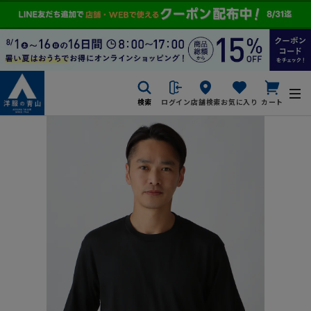
検索
ログイン
店舗検索
お気に入り
カート