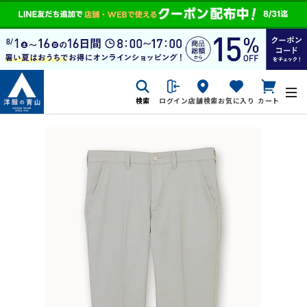
検索
ログイン
店舗検索
お気に入り
カート