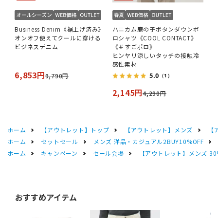
Business Denim《裾上げ済み》
ハニカム鹿の子ボタンダウンポ
オンオフ使えてクールに穿ける
ロシャツ《COOL CONTACT》
ビジネスデニム
《＃すごポロ》
ヒンヤリ涼しいタッチの接触冷
感性素材
6,853円
5.0
9,790円
（1）
2,145円
4,290円
ホーム
【アウトレット】トップ
【アウトレット】メンズ
【
ホーム
セットセール
メンズ 洋品・カジュアル2BUY10%OFF
ホーム
キャンペーン
セール会場
【アウトレット】メンズ 30