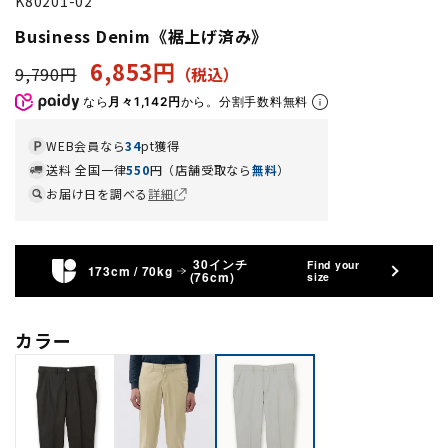
K80201-02
Business Denim《裾上げ済み》
6,853円
9,790円
なら
月々1,142円
から。分割手数料無料
WEB会員なら
34
pt獲得
送料 全国一律
550
円（店舗受取なら
無料
）
お届け日を調べる
詳細
30インチ
Find your
173cm / 70kg
(76cm)
size
カラー