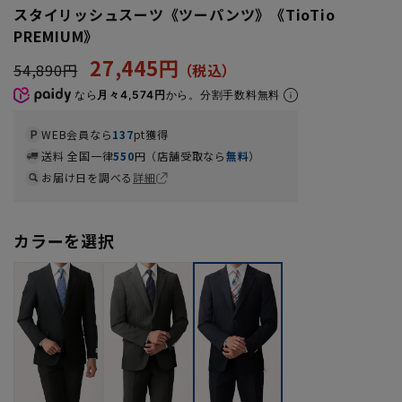
スタイリッシュスーツ《ツーパンツ》《TioTio
PREMIUM》
27,445円
54,890円
なら
月々4,574円
から。分割手数料無料
WEB会員なら
137
pt獲得
送料 全国一律
550
円（店舗受取なら
無料
）
お届け日を調べる
詳細
カラーを選択