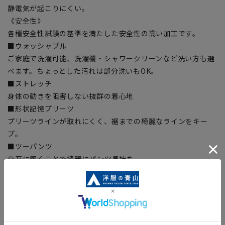
静電気が起こりにくい。
《安全性》
各種安全性試験の基準を満たした安全性の高い加工です。
■ウォッシャブル
ご家庭で洗濯可能、洗濯機・シャワークリーンなど洗い方も選
べます。ちょっとした汚れは部分洗いもOK。
■ストレッチ
身体の動きを阻害しない抜群の着心地
■形状記憶プリーツ
プリーツラインが取れにくく、裾までの綺麗なラインをキー
プ。
■ツーパンツ
交互に履くことで綺麗にパンツ長持ち。
【シルエット】《細め(スリム)》 (当社比)
【商品に関するご注意】
■商品画像はサンプルのため、色味やサイズ等の仕様に変更が