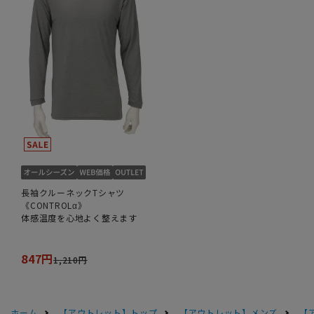
長袖クルーネックTシャツ
《CONTROLα》
体感温度を心地よく整えます
847円
1,210円
ホーム
【アウトレット】トップ
【アウトレット】メンズ
【