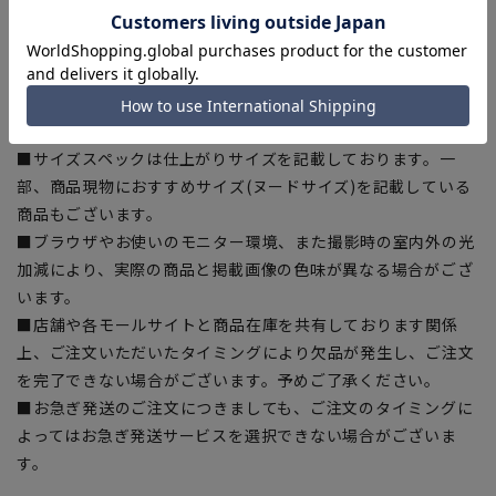
ある場合がございますので、予めご了承ください。
■ゆとり感には個人差があります。サイズ表を確認の上、ご購
入の目安としてご利用ください。
■生地や仕様・デザインにより、着用感や実際のサイズ表に若
干の誤差が生じる場合がございます。予めご了承ください。
■サイズスペックは仕上がりサイズを記載しております。一
部、商品現物におすすめサイズ(ヌードサイズ)を記載している
商品もございます。
■ブラウザやお使いのモニター環境、また撮影時の室内外の光
加減により、実際の商品と掲載画像の色味が異なる場合がござ
います。
■店舗や各モールサイトと商品在庫を共有しております関係
上、ご注文いただいたタイミングにより欠品が発生し、ご注文
を完了できない場合がございます。予めご了承ください。
■お急ぎ発送のご注文につきましても、ご注文のタイミングに
よってはお急ぎ発送サービスを選択できない場合がございま
す。