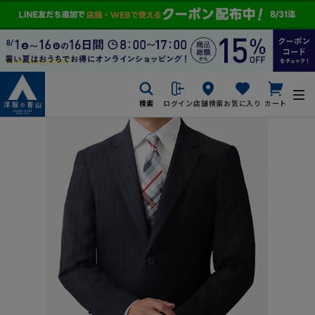
検索
ログイン
店舗検索
お気に入り
カート