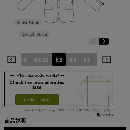
Waist
54cm
Length
69cm
BE8
BE9
BE10
E3
E4
E5
E6
E7
E
Check the recommended
size
Try this item on
あくまでもサイズをご検討いただく際の目安となります。
商品説明