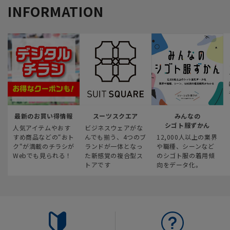
INFORMATION
最新のお買い得情報
スーツスクエア
みんなの
シゴト服ずかん
人気アイテムやおす
ビジネスウェアがな
すめ商品などの“おト
んでも揃う、4つのブ
12,000人以上の業界
ク“が満載のチラシが
ランドが一体となっ
や職種、シーンなど
Webでも見られる！
た新感覚の複合型ス
のシゴト服の着用傾
トアです
向をデータ化。