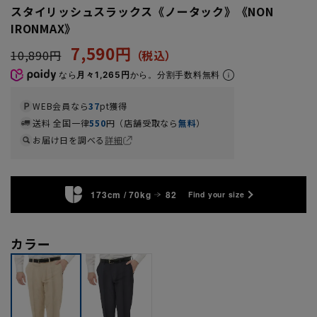
スタイリッシュスラックス《ノータック》《NON
IRONMAX》
7,590円
10,890円
なら
月々1,265円
から。分割手数料無料
WEB会員なら
37
pt獲得
送料 全国一律
550
円（店舗受取なら
無料
）
お届け日を調べる
詳細
173cm / 70kg
82
Find your size
カラー