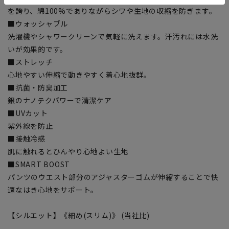
を誇り、綿100%でありながらシワや生地の収縮を防ぎます。
■ウォッシャブル
洗濯機やシャワークリーンで気軽に洗えます。汗汚れには水洗
いが効果的です。
■ストレッチ
心地やすい伸縮で動きやすく着心地抜群。
■抗菌・防臭加工
銀のナノテクパワーで清潔ケア
■UVカット
紫外線を防止
■接触冷感
肌に触れるとひんやり心地よい生地
■SMART BOOST
パンツのウエスト部分のアジャスターゴムが伸縮することで快
適なはき心地をサポート。
【シルエット】《細め(スリム)》 (当社比)