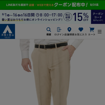
検索
ログイン
店舗検索
お気に入り
カート