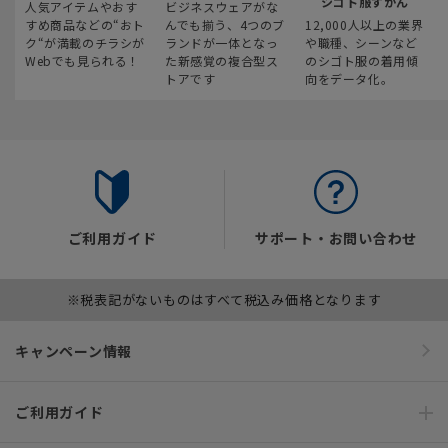
シゴト服ずかん
人気アイテムやおす
ビジネスウェアがな
すめ商品などの“おト
んでも揃う、4つのブ
12,000人以上の業界
ク“が満載のチラシが
ランドが一体となっ
や職種、シーンなど
Webでも見られる！
た新感覚の複合型ス
のシゴト服の着用傾
トアです
向をデータ化。
ご利用ガイド
サポート・お問い合わせ
※税表記がないものはすべて税込み価格となります
キャンペーン情報
ご利用ガイド