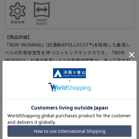
【商品詳細】
『NON IRONMAX』(日清紡APOLLOCOT®)を採用した最高レ
ベルの形態安定性を持つコットンスラックスです。『NON
IRONMAX』が誇る最高レベルの形態安定性は、洗って干すだ
けでアイロン掛けなしで着用いただけるレベルの仕上がりで
す。高級綿100%の柔らかさに加え、夏場に嬉しい接触冷感、
紫外線を防ぐUVカット、ナノテクパワー搭載の抗菌・防臭加工
と機能満載です。伸縮性に優れ動きやすくスッキリとしたはき
心地は、ビジネスカジュアル、タウンユースなど、多方面で幅
広く活躍します。
【仕様・機能】
■NON IRONMAX
日清紡『APOLLOCOT®』を使用した最高ランクの形態安定性