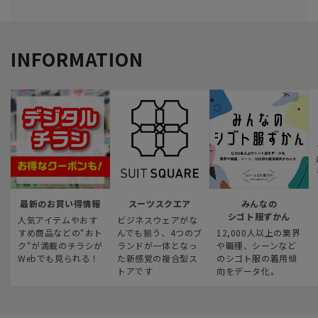
INFORMATION
最新のお買い得情報
スーツスクエア
みんなの
シゴト服ずかん
人気アイテムやおす
ビジネスウェアがな
すめ商品などの“おト
んでも揃う、4つのブ
12,000人以上の業界
ク“が満載のチラシが
ランドが一体となっ
や職種、シーンなど
Webでも見られる！
た新感覚の複合型ス
のシゴト服の着用傾
トアです
向をデータ化。