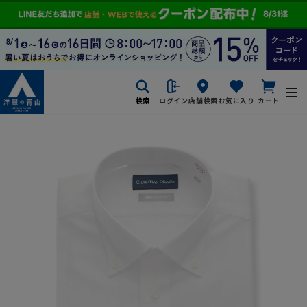
検索
ログイン
店舗検索
お気に入り
カート