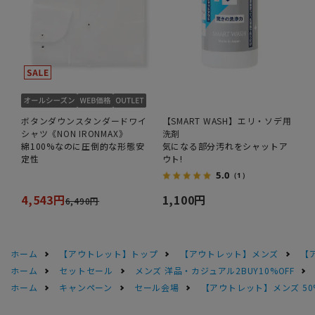
ボタンダウンスタンダードワイ
【SMART WASH】エリ・ソデ用
シャツ《NON IRONMAX》
洗剤
綿100%なのに圧倒的な形態安
気になる部分汚れをシャットア
定性
ウト!
5.0
（1）
4,543円
1,100円
6,490円
ホーム
【アウトレット】トップ
【アウトレット】メンズ
【
ホーム
セットセール
メンズ 洋品・カジュアル2BUY10%OFF
ホーム
キャンペーン
セール会場
【アウトレット】メンズ 50