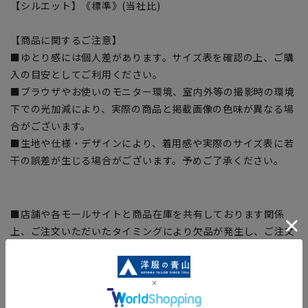
【シルエット】《標準》(当社比)
【商品に関するご注意】
■ゆとり感には個人差があります。サイズ表を確認の上、ご購
入の目安としてご利用ください。
■ブラウザやお使いのモニター環境、室内外等の撮影時の環境
下での光加減により、実際の商品と掲載画像の色味が異なる場
合がございます。
■生地や仕様・デザインにより、着用感や実際のサイズ表に若
干の誤差が生じる場合がございます。予めご了承ください。
■店舗や各モールサイトと商品在庫を共有しております関係
上、ご注文いただいたタイミングにより欠品が発生し、ご注文
を完了できない場合がございます。予めご了承ください。(お
急ぎ発送のご注文につきましても、ご注文のタイミングによっ
てはお急ぎ発送サービスを選択できない場合がございます。)