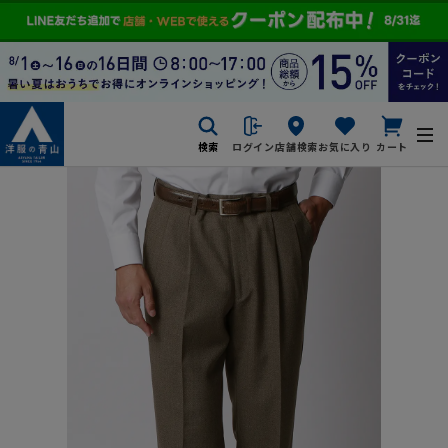
検索
ログイン
店舗検索
お気に入り
カート