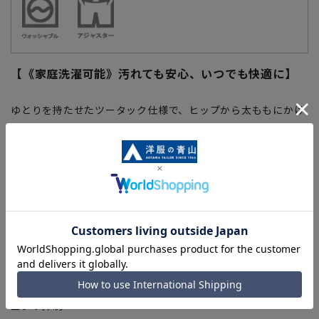
【《家庭洗濯可能》汚れても安心、いつでも快適に】
ゆとりを持たせたツータック仕様で、ヒップから太ももにかけ
て締め付け感のない快適なはき心地が特徴です。耐久性の高い
ポリエステル混素材を使用し、シワになりにくくアイロン掛け
も簡単。ウエストにアジャスターを施すことで実寸から前後
6cm可動、多少の体形の変化にも安心して着用いただけます。
ビジネスはもちろん、普段使いとしても幅広いコーディネート
に合わせていただけます。
【仕様・機能】
■ウォッシャブル
家庭用洗濯機で洗濯ネットに入れて洗っていただけます。
■シワ抑制