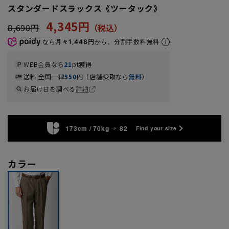
スタンダードスラックス《ツータック》
4,345円
8,690円
なら
月々1,448円
から。分割手数料無料
WEB会員なら
21
pt獲得
送料 全国一律
550
円（店舗受取なら
無料
）
お届け日を調べる
詳細
173cm / 70kg
82
Find your size
カラー