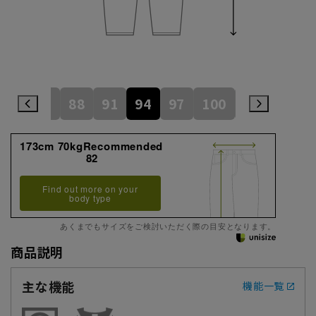
82
85
88
91
94
97
100
105
110
173cm 70kgRecommended
82
Find out more on your
body type
あくまでもサイズをご検討いただく際の目安となります。
商品説明
主な機能
機能一覧