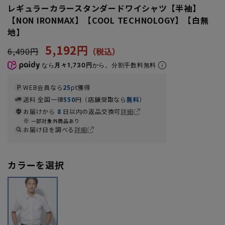
レギュラーカラースタンダードワイシャツ【半袖】
【NON IRONMAX】【COOL TECHNOLOGY】【白無
地】
5,192円
6,490円
なら
月々1,730円
から。分割手数料無料
WEB会員なら
25
pt獲得
送料 全国一律
550
円（店舗受取なら
無料
）
お届けから
8
日以内の返品交換可
詳細
一部対象外商品あり
お届け日を調べる
詳細
カラーを選択