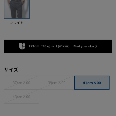
ホワイト
173cm / 70kg
L(41cm)
Find your size
サイズ
37cm×00
39cm×00
41cm×00
43cm×00