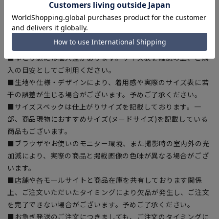
【商品に関するご注意】
■商品画像はサンプルのため、色味やサイズ等の仕様に変更が
ある場合がございますので、予めご了承ください。
■ゆとり感には個人差があります。サイズ表を確認の上、ご購
入の目安としてご利用ください。
■生地や仕様・デザインにより、着用感や実際のサイズ表に若
干の誤差が生じる場合がございます。予めご了承ください。
■サイズスペックは仕上がりサイズを記載しております。一
部、商品現物におすすめサイズ(ヌードサイズ)を記載している
商品もございます。
■ブラウザやお使いのモニター環境、また撮影時の室内外の光
加減により、実際の商品と掲載画像の色味が異なる場合がござ
います。
■店舗や各モールサイトと商品在庫を共有しております関係
上、ご注文いただいたタイミングにより欠品が発生し、ご注文
を完了できない場合がございます。予めご了承ください。
■お急ぎ発送のご注文につきましても、ご注文のタイミングに