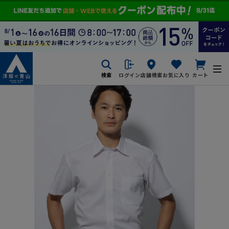
検索
ログイン
店舗検索
お気に入り
カート