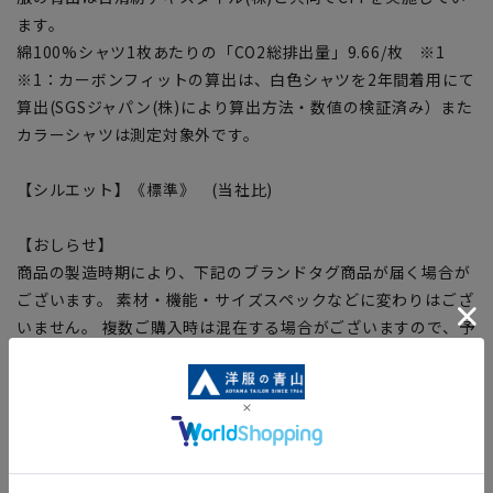
ます。
綿100%シャツ1枚あたりの「CO2総排出量」9.66/枚 ※1
※1：カーボンフィットの算出は、白色シャツを2年間着用にて
算出(SGSジャパン(株)により算出方法・数値の検証済み）また
カラーシャツは測定対象外です。
【シルエット】《標準》 (当社比)
【おしらせ】
商品の製造時期により、下記のブランドタグ商品が届く場合が
ございます。 素材・機能・サイズスペックなどに変わりはござ
いません。 複数ご購入時は混在する場合がございますので、予
めご了承ください。