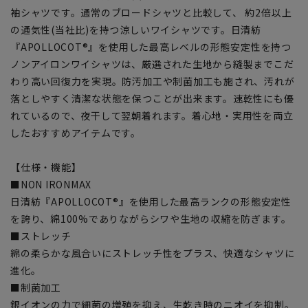
袖シャツです。通常のブロードシャツと比較して、 約2倍以上
の通気性(当社比)を持つ涼しいワイシャツです。日清紡
『APOLLOCOT®』を使用した最高レベルの形態安定性を持つ
ノンアイロンワイシャツは、厳選された生地から縫製までこだ
わり高い回復力を実現。防汚加工や制菌加工も施され、汚れが
落としやすく清潔な状態を保つことが出来ます。速乾性にも優
れているので、夜干して翌朝着れます。着心地・実用性を両立
したおすすめアイテムです。
【仕様・機能】
■NON IRONMAX
日清紡『APOLLOCOT®』を使用した最高ランクの形態安定性
を誇り、綿100%でありながらシワや生地の収縮を防ぎます。
■ストレッチ
綿の柔らかな風合いにストレッチ性をプラス、快適なシャツに
進化。
■制菌加工
銀イオンの力で細菌の増殖を抑え、生乾き時のニオイを抑制。