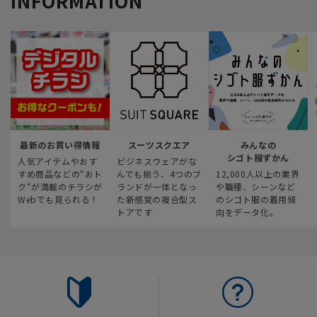
INFORMATION
最新のお買い得情報
スーツスクエア
みんなの
シゴト服ずかん
人気アイテムやおす
ビジネスウェアがな
すめ商品などの“おト
んでも揃う、4つのブ
12,000人以上の業界
ク“が満載のチラシが
ランドが一体となっ
や職種、シーンなど
Webでも見られる！
た新感覚の複合型ス
のシゴト服の着用傾
トアです
向をデータ化。