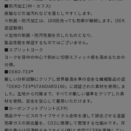
■防汚加工(衿・カフス)
皮脂などの油汚れなどを落としやすくします。
※制菌・防汚加工は、100回洗っても効果が継続します。(SEK
認証取得)
※生地の制菌・防汚性能を示したものとなり、
製品性能を保証するものではございません。
■スプリットヨーク
ヨークを背中の中心で斜めに切替えフィット感を高めるための
仕様。
■OEKO-TEX®
厳しい分析試験にクリアし世界最高水準の安全な繊維製品の証
「OEKO-TEX®STANDARD100」に認証された素材を使用しま
した。生地から付属まで、すべてが厳しい基準をクリアした素
材を使用。安全を安心して着用いただけます。
■カーボンフットプリント(CFP)
商品やサービスのライフサイクル全体を通して排出させる温室
効果ガスの排出量を、CO2に換算して管理する仕組みです。洋
服の青山は日清紡テキスタイル(株)と共同でCFPを実施してい